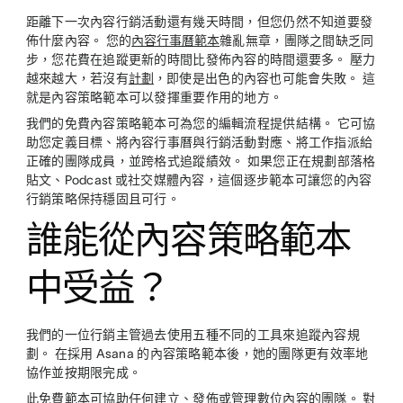
距離下一次內容行銷活動還有幾天時間，但您仍然不知道要發
佈什麼內容。 您的
內容行事曆範本
雜亂無章，團隊之間缺乏同
步，您花費在追蹤更新的時間比發佈內容的時間還要多。 壓力
越來越大，若沒有
計劃
，即使是出色的內容也可能會失敗。 這
就是內容策略範本可以發揮重要作用的地方。
我們的免費內容策略範本可為您的編輯流程提供結構。 它可協
助您定義目標、將內容行事曆與行銷活動對應、將工作指派給
正確的團隊成員，並跨格式追蹤績效。 如果您正在規劃部落格
貼文、Podcast 或社交媒體內容，這個逐步範本可讓您的內容
行銷策略保持穩固且可行。
誰能從內容策略範本
中受益？
我們的一位行銷主管過去使用五種不同的工具來追蹤內容規
劃。 在採用 Asana 的內容策略範本後，她的團隊更有效率地
協作並按期限完成。
此免費範本可協助任何建立、發佈或管理數位內容的團隊。 對