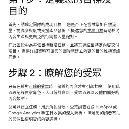
目的
首先，請確定團隊的成功目標。 您是否正在嘗試增加自然流
量、提高參與度或支援產品發佈？ 概述您的
業務目標
有助於將
內容生產與更廣泛的行銷投入量配對。
在此區段中為每個目標新增任務，並將其連結至特定內容交付
項目。 提供詳細資料可讓您的團隊就建立內容的目的維持資訊
同步。
步驟 2：瞭解您的受眾
只有在針對
正確的受眾
時，優質的內容才會引起共鳴。 使用此
區段記錄買家角色、人口統計資料、受眾區段以及他們偏好的
內容類型。
您可以建立任務，用於角色發展、受眾調查或從 HubSpot 或
Google Analytics 等工具收集的深入解析。 瞭解您的讀者有助
於您做出更明智的內容選擇。