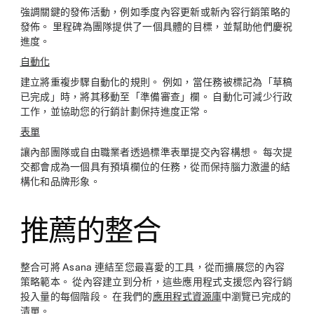
強調關鍵的發佈活動，例如季度內容更新或新內容行銷策略的
發佈。 里程碑為團隊提供了一個具體的目標，並幫助他們慶祝
進度。
自動化
建立將重複步驟自動化的規則。 例如，當任務被標記為「草稿
已完成」時，將其移動至「準備審查」欄。 自動化可減少行政
工作，並協助您的行銷計劃保持進度正常。
表單
讓內部團隊或自由職業者透過標準表單提交內容構想。 每次提
交都會成為一個具有預填欄位的任務，從而保持腦力激盪的結
構化和品牌形象。
推薦的整合
整合可將 Asana 連結至您最喜愛的工具，從而擴展您的內容
策略範本。 從內容建立到分析，這些應用程式支援您內容行銷
投入量的每個階段。 在我們的
應用程式資源庫
中瀏覽已完成的
清單。