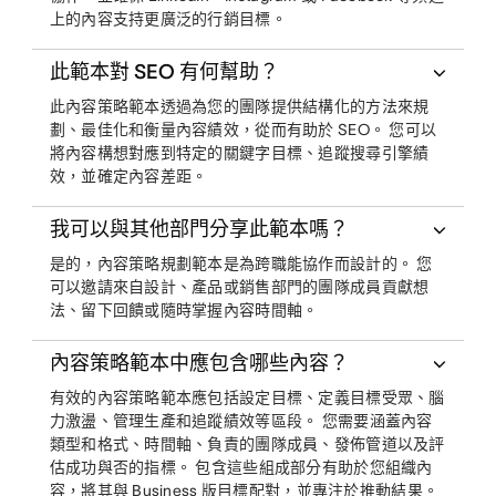
上的內容支持更廣泛的行銷目標。
此範本對 SEO 有何幫助？
此內容策略範本透過為您的團隊提供結構化的方法來規
劃、最佳化和衡量內容績效，從而有助於 SEO。 您可以
將內容構想對應到特定的關鍵字目標、追蹤搜尋引擎績
效，並確定內容差距。
我可以與其他部門分享此範本嗎？
是的，內容策略規劃範本是為跨職能協作而設計的。 您
可以邀請來自設計、產品或銷售部門的團隊成員貢獻想
法、留下回饋或隨時掌握內容時間軸。
內容策略範本中應包含哪些內容？
有效的內容策略範本應包括設定目標、定義目標受眾、腦
力激盪、管理生產和追蹤績效等區段。 您需要涵蓋內容
類型和格式、時間軸、負責的團隊成員、發佈管道以及評
估成功與否的指標。 包含這些組成部分有助於您組織內
容，將其與 Business 版目標配對，並專注於推動結果。