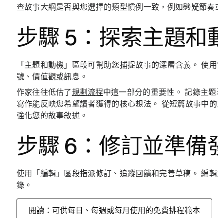
查故事大綱是否與您選擇的類型慣例一致，例如懸疑節奏
步驟 5：探索主題和
「主題和動機」區段可幫助您捕捉故事的深層含義。 使
號、價值觀或訊息。
作家往往低估了
規劃流程
中這一部分的重要性。 記錄主
寫作能反映您希望讀者獲得的核心想法。 從短篇故事中
強化您的故事敘述。
步驟 6：修訂並準備
使用「編輯」區段指派修訂、追蹤回饋和完善草稿。 編
錄。
閱讀：可供每日、每週或每月使用的免費排程範本