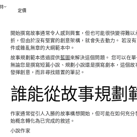
持
定價
開始撰寫故事通常令人感到興奮，但也可能很快變得難以
聯絡銷售部
檢視示範
折，但由於沒有堅實的創意架構，就會失去動力。 若沒有系
件或雜亂無章的大綱範本中。
故事規劃範本透過提供
藍圖
來解決這個問題。 您可以在
無論您是撰寫短篇小說、規劃小說還是撰寫劇本，這個故
發揮創意，而非尋找錯置的筆記。
誰能從故事規劃
作家通常從引人入勝的故事構想開始，但可能在如何充分
始概念轉化為已完成的敘述。
小說作家