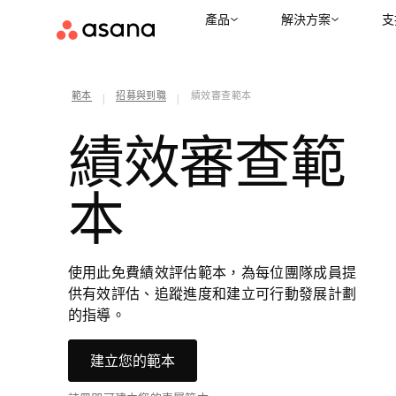
產品
解決方案
支
範本
招募與到職
績效審查範本
|
|
績效審查範
本
使用此免費績效評估範本，為每位團隊成員提
供有效評估、追蹤進度和建立可行動發展計劃
的指導。
建立您的範本