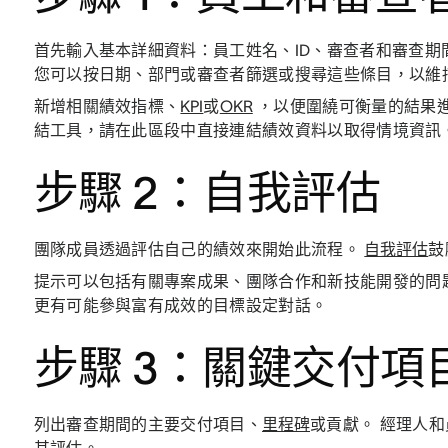
首先輸入基本詳細資料：員工姓名、ID、審查者和審查期
您可以按日期、部門或審查者篩選或搜尋這些條目，以維
新增相關績效指標、
KPI
或
OKR
，以便圍繞可衡量的結果進行討論
結工具，請在此區段中直接連結績效資料以取得情境資訊
步驟 2：自我評估
團隊成員透過評估自己的績效來開始此流程。
自我評估
鼓
提示可以包括有關專案成果、團隊合作和新技能開發的問
更有可能參與富有成效的目標設定對話。
步驟 3：關鍵交付項
列出審查期間的主要交付項目、
里程碑
或貢獻。 經理人