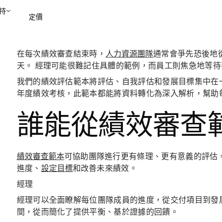
持
定價
在每次績效審查結束時，
人力資源團隊
通常會爭先恐後地
聯絡銷售部
檢視示範
天。 經理可能很難記住具體的範例，而員工則焦急地等
我們的績效評估範本將評估、自我評估和發展目標集中在
年度績效考核，此範本都能將資料轉化為深入解析，幫助
誰能從績效審查
績效審查範本
可協助團隊進行更有條理、更有意義的評估
進度、
設定目標
和改善未來績效。
經理
經理可以全面瞭解每位團隊成員的進度，從交付項目到發
間，從而簡化了提供平衡、基於證據的回饋。