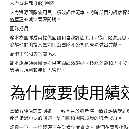
人力資源部 (HR) 團隊
人力資源團隊使用員工績效評估範本，將跨部門的評估標
效管理
並減少管理開銷。
團隊成員
範本為團隊成員提供回饋
和自我評估工具
，從而促進反思
瞭解他們的投入量如何為團隊和公司的成功做出貢獻。
高階主管和專案關係人
範本還為領導團隊提供有關績效趨勢、技能差距和人才發
勞動力規劃和接班人管理。
為什麼要使用績
當
績效評估
定義明確、一致且易於參考時，績效評估就能
能會錯過重要的回饋，從而阻礙團隊成員的職業發展。
想像一下，一位經理正在準備年度審查。 他們花費數小時