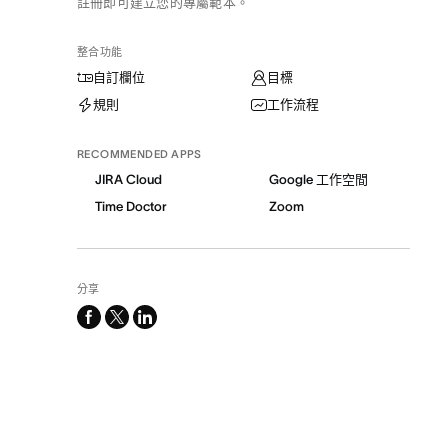
註冊即可建立您的專屬範本。
整合功能
自訂欄位
目標
規則
工作流程
RECOMMENDED APPS
JIRA Cloud
Google 工作空間
Time Doctor
Zoom
分享
facebook
x-
linkedin
twitter