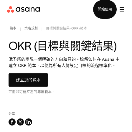
聯絡銷售部
開始使用
範本
策略規劃
目標與關鍵結果 (OKR) 範本
|
|
OKR (目標與關鍵結果)
賦予您的團隊一個明確的方向和目的。瞭解如何在 Asana 中
建立 OKR 範本，以便為所有人將設定目標的流程標準化。
建立您的範本
註冊即可建立您的專屬範本。
分享
facebook
x-
linkedin
twitter