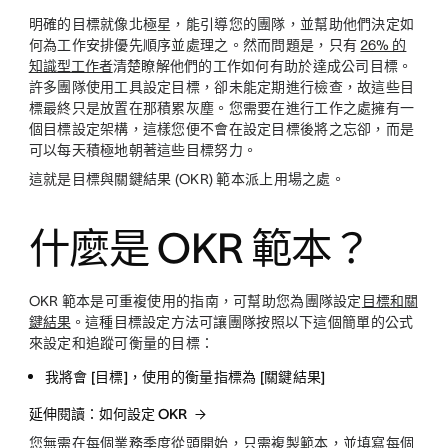
明確的目標就像北極星，能引導您的團隊，並幫助他們決定如
何為工作安排優先順序並處理之。然而問題是，只有
26% 的
知識型工作者
清楚瞭解他們的工作如何有助於達成公司目標。
許多團隊使用工具設定目標，卻未能定期進行檢查，故這些目
標最終只是放置在那積累灰塵。您需要在進行工作之處擁有一
個目標設定架構，這樣您便不會在設定目標後將之忘卻，而是
可以每天積極地朝著這些目標努力。
這就是目標與關鍵結果 (OKR) 範本派上用場之處。
什麼是 OKR 範本？
OKR 範本是可重複使用的指南，可幫助您為團隊設定
目標和關
鍵結果
。這種目標設定方法可讓團隊按照以下這個簡單的公式
來設定和追蹤可衡量的目標：
我將會
[目標]
，使用的衡量指標為
[關鍵結果]
延伸閱讀：如何設定 OKR
您無需在每個業務季度從頭開始，只需複製範本，並填寫每個