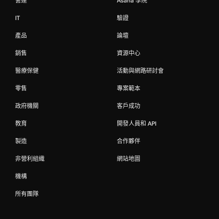
營運
Asana 學院
IT
驗證
產品
論壇
銷售
資源中心
醫療保健
活動與網路研討會
零售
專案範本
政府機關
客戶成功
教育
開發人員和 API
製造
合作夥伴
非營利組織
網站地圖
機構
所有團隊