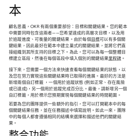
本
顧名思義，OKR 有兩個重要部份：目標和關鍵結果。您的範本
中需要同時包含這兩者——您希望達成的高層次目標，以及用
於追蹤進度、可衡量的關鍵結果。由於每個
目標
可以有多個關
鍵結果，因此最好在範本中建立巢式的關鍵結果，並將它們直
接組織到其所支持的目標之下。為此，您可以為每一個整體目
標建立區段，然後在每個區段中填入個別的關鍵結果
里程碑
。
接下來，您需要一個方法來快速查看每個關鍵結果的狀態，以
及您在努力實現這些關鍵結果時已取得的進展。最好的方法是
新增兩個自訂標籤 ，一個用於追蹤狀態 (例如正常、存在風險
或已達成)，另一個用於追蹤完成百分比。最後，請新增另一個
自訂標籤，用於標示您預期實現每個關鍵結果的時間範圍。
若要為您的團隊提供一些額外的指引，您可以打開範本中的每
個關鍵結果任務，並在任務描述中填寫說明。如此一來，團隊
中的每個人都會遵循相同的結構來選擇和描述他們的關鍵結
果。
整合功能