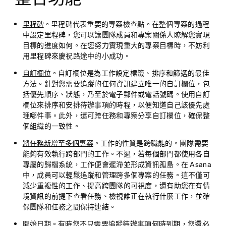
里程碑
。里程碑代表重要的專案檢查點。在整個專案的過程
中設定里程碑，您可以讓團隊成員和專案關係人瞭解您實現
目標的進度如何。在您努力實現重大的專案目標時，不妨利
用里程碑來慶祝路途中的小成功。
自訂欄位
。自訂欄位是為工作設定標籤、排序和篩選的最佳
方法。針對您需要追蹤的任何資訊建立唯一的自訂欄位，包
括優先順序、狀態，乃至於電子郵件或電話號碼。使用自訂
欄位來排序和安排待辦事項的時程，以便知道自己該優先處
理哪件事。此外，還可跨任務和專案分享自訂欄位，確保整
個組織的一致性。
將任務新增至多個專案
。工作的性質是跨職能的。團隊需要
能夠有效執行跨部門的工作。不過，若每個部門都使用各自
專屬的歸檔系統，工作便會遲滯並形成資訊孤島。在 Asana
中，成員可以輕鬆追蹤和管理跨多個專案的任務。這不僅可
減少重複性的工作、提高跨團隊的可視度，還有助您在有情
境資訊的前提下查看任務、檢視誰正在執行什麼工作，並確
保團隊和任務之間保持連結。
開始日期
。有時您不只需要追蹤待辦事項何時到期，您還必