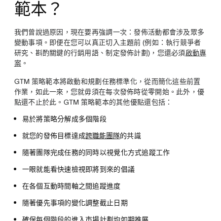
範本？
我們曾說過原因，現在要再強調一次：發佈活動都會涉及眾多
變動事項。即便在您可以真正切入主題前 (例如：執行競爭者
研究、斟酌關鍵的行銷用語、制定發佈計劃)，您還必須
啟動專
案
。
GTM 策略範本將啟動和規劃任務標準化，從而簡化這些前置
作業，如此一來，您就毋須在每次發佈時從零開始。此外，優
點還不止於此。GTM 策略範本的其他優點還包括：
易於將策略分解成多個階段
就您的發佈目標達成
跨職能團隊
的共識
隨著團隊完成任務的同時以視覺化方式追蹤工作
一眼就能看快速檢視即將到來的倡議
在各個互動時間軸之間追蹤進度
隨著優先事項的變化調整截止日期
確保每個階段的進入市場計劃均如期推展