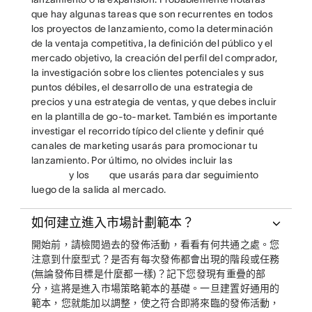
que hay algunas tareas que son recurrentes en todos
los proyectos de lanzamiento, como la determinación
de la ventaja competitiva, la definición del público y el
mercado objetivo, la creación del perfil del comprador,
la investigación sobre los clientes potenciales y sus
puntos débiles, el desarrollo de una estrategia de
precios y una estrategia de ventas, y que debes incluir
en la plantilla de go-to-market. También es importante
investigar el recorrido típico del cliente y definir qué
canales de marketing usarás para promocionar tu
lanzamiento. Por último, no olvides incluir las
y los
que usarás para dar seguimiento
luego de la salida al mercado.
如何建立進入市場計劃範本？
開始前，請檢閱過去的發佈活動，看看有何共通之處。您
注意到什麼型式？是否有每次發佈都會出現的階段或任務
(無論發佈目標是什麼都一樣)？記下您發現有重疊的部
分，這將是進入市場策略範本的基礎。一旦建置好通用的
範本，您就能加以調整，使之符合即將來臨的發佈活動，