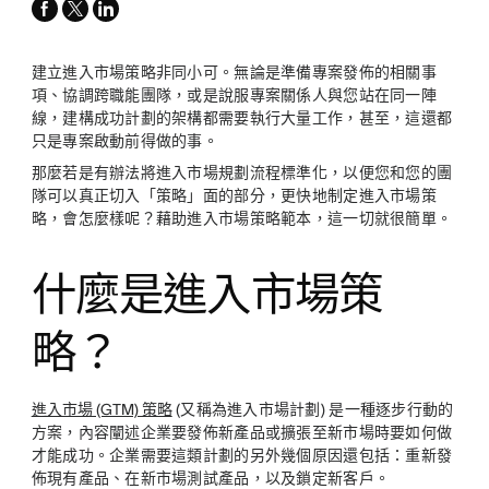
facebook
x-
linkedin
twitter
建立進入市場策略非同小可。無論是準備專案發佈的相關事
項、協調跨職能團隊，或是說服專案關係人與您站在同一陣
線，建構成功計劃的架構都需要執行大量工作，甚至，這還都
只是專案啟動前得做的事。
那麼若是有辦法將進入市場規劃流程標準化，以便您和您的團
隊可以真正切入「策略」面的部分，更快地制定進入市場策
略，會怎麼樣呢？藉助進入市場策略範本，這一切就很簡單。
什麼是進入市場策
略？
進入市場 (GTM) 策略
(又稱為進入市場計劃) 是一種逐步行動的
方案，內容闡述企業要發佈新產品或擴張至新市場時要如何做
才能成功。企業需要這類計劃的另外幾個原因還包括：重新發
佈現有產品、在新市場測試產品，以及鎖定新客戶。