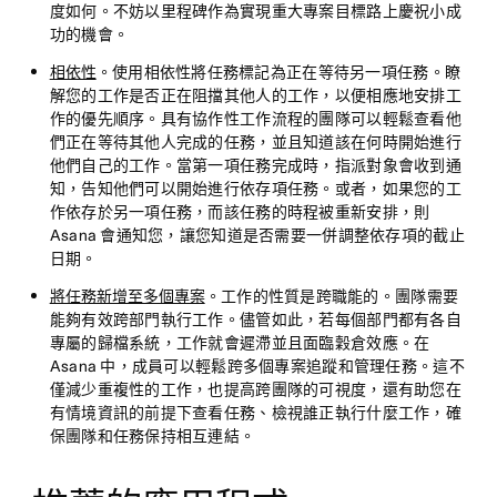
度如何。不妨以里程碑作為實現重大專案目標路上慶祝小成
功的機會。
相依性
。使用相依性將任務標記為正在等待另一項任務。瞭
解您的工作是否正在阻擋其他人的工作，以便相應地安排工
作的優先順序。具有協作性工作流程的團隊可以輕鬆查看他
們正在等待其他人完成的任務，並且知道該在何時開始進行
他們自己的工作。當第一項任務完成時，指派對象會收到通
知，告知他們可以開始進行依存項任務。或者，如果您的工
作依存於另一項任務，而該任務的時程被重新安排，則
Asana 會通知您，讓您知道是否需要一併調整依存項的截止
日期。
將任務新增至多個專案
。工作的性質是跨職能的。團隊需要
能夠有效跨部門執行工作。儘管如此，若每個部門都有各自
專屬的歸檔系統，工作就會遲滯並且面臨穀倉效應。在
Asana 中，成員可以輕鬆跨多個專案追蹤和管理任務。這不
僅減少重複性的工作，也提高跨團隊的可視度，還有助您在
有情境資訊的前提下查看任務、檢視誰正執行什麼工作，確
保團隊和任務保持相互連結。