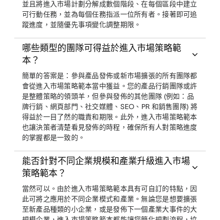
並且將進入市場計劃分解成數個階段、在每個區段中建立
可行動任務，並為每個任務指派一位所有者。接著即可追
蹤進度，並隨優先事項變化調整期限。
哪些類型的團隊可得益於進入市場策略範
本？
簡單的答案是：參與產品發佈或新市場擴張的所有團隊都
會從進入市場策略範本當中獲益。您的產品行銷團隊或許
是整體策略的領頭羊，但參與發佈的其他團隊 (例如：品
牌行銷、網頁部門、社交媒體、SEO、PR 和銷售團隊) 將
得益於一目了然的職責和期限。此外，進入市場策略範本
也讓決策者清楚看見發佈的時程，確保所有人對策略進度
的掌握都是一致的。
能否針對不同企業規模和產業升級進入市場
策略範本？
當然可以。由於進入市場策略範本具有可自訂的特點，因
此可將之應用於不同企業模式和產業。無論您是想要擴張
至新產品種類的小企業，或是發佈下一個產業大事件的大
規模企業，進入市場策略範本都能讓您簡化規劃流程，協