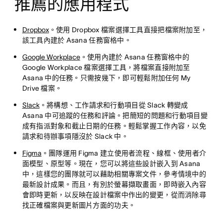
推薦的應用程式
Dropbox
。使用 Dropbox 檔案選擇工具直接把檔案附加至，
該工具內建於 Asana 任務窗格中。
Google Workplace
。使用內建於 Asana 任務窗格中的
Google Workplace 檔案選擇工具，將檔案直接附加至
Asana 中的任務。只需按幾下，即可輕鬆附加任何 My
Drive 檔案。
Slack
。將構想、工作請求和行動項目從 Slack 轉變成
Asana 中可追蹤的任務和評論。把簡短的問題和行動項目變
成有指派對象和截止日期的任務。輕鬆掌握工作內容，以免
請求和待辦事項隱沒於 Slack 中。
Figma
。團隊運用 Figma 建立使用者流程、線框、使用者介
面模型、原型等。現在，您可以將這些設計嵌入到 Asana
中，這樣您的團隊就可以藉助相關專案文件，參考情境中的
最新設計成果。而且，有別於螢幕擷取畫面，即時嵌入內容
會即時更新，以反映在設計檔案中作出的變更，從而消除尋
找正確檔案與更新圖片方面的功夫。