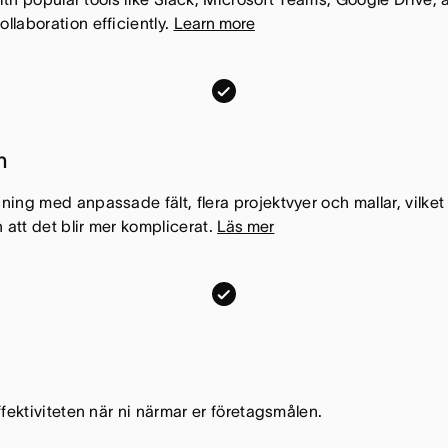
laboration efficiently.
Learn more
D
e
n
J
h
i
ä
r
n
r
a
f
,
ng med anpassade fält, flera projektvyer och mallar, vilket 
u
 att det blir mer komplicerat.
Läs mer
D
n
e
k
n
J
t
h
i
i
ä
r
o
r
a
n
f
,
fektiviteten när ni närmar er företagsmålen.
e
u
D
n