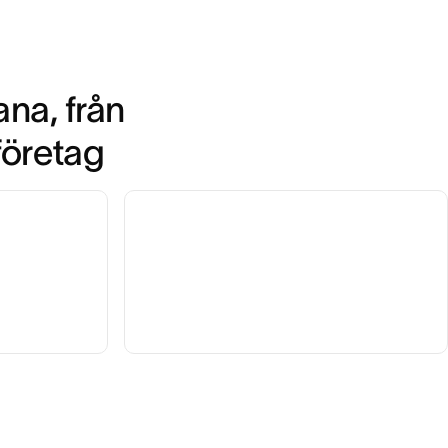
na, från 
företag