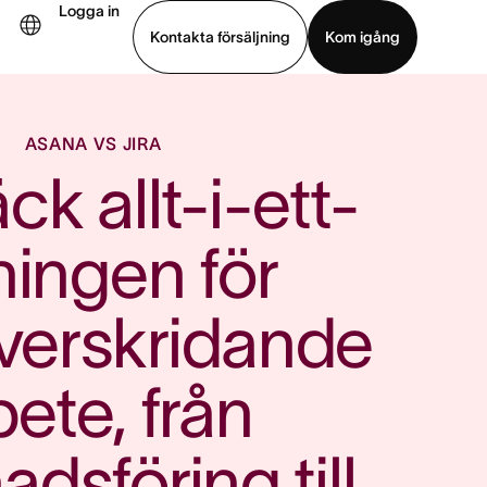
Logga in
Kontakta försäljning
Kom igång
Visa demo
Ladda ned app
ASANA VS JIRA
k allt-i-ett-
ningen för 
erskridande 
ete, från 
dsföring till 