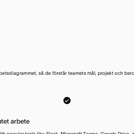
betsdiagrammet, så de förstår teamets mål, projekt och bero
J
i
r
utet arbete
a
,
with popular tools like Slack, Microsoft Teams, Google Drive,