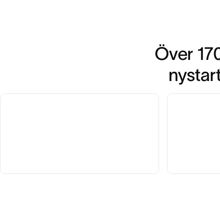
Över 170
nystar