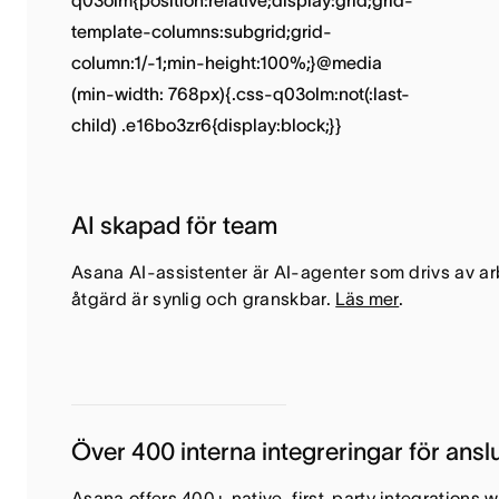
AI skapad för team
Asana AI-assistenter är AI-agenter som drivs av ar
åtgärd är synlig och granskbar.
Läs mer
.
Över 400 interna integreringar för ansl
Asana offers 400+ native, first-party integrations 