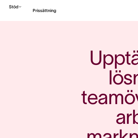
Stöd
Prissättning
Kontakta försäljning
Upptäc
lös
teamöv
arb
markna