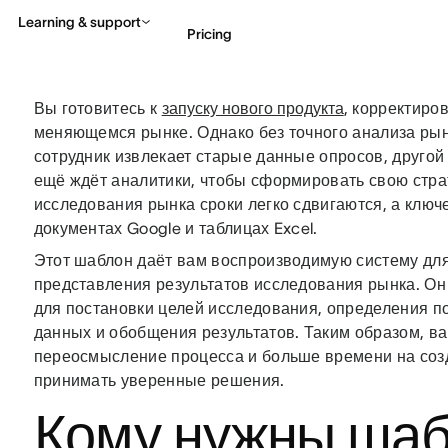
Learning & support
Pricing
Вы готовитесь к
запуску нового продукта
, корректиро
Contact sales
View 
меняющемся рынке. Однако без точного анализа рын
сотрудник извлекает старые данные опросов, другой 
ещё ждёт аналитики, чтобы сформировать свою стра
исследования рынка сроки легко сдвигаются, а клю
документах Google и таблицах Excel.
Этот шаблон даёт вам воспроизводимую систему для
представления результатов исследования рынка. Он
для постановки целей исследования, определения по
данных и обобщения результатов. Таким образом, в
переосмысление процесса и больше времени на созд
принимать уверенные решения.
Кому нужны ша