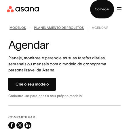
Falar com Vendas
Começar
MODELOS
PLANEJAMENTO DE PROJETOS
AGENDAR
|
|
Agendar
Planeje, monitore e gerencie as suas tarefas diárias,
semanais ou mensais com o modelo de cronograma
personalizável da Asana.
Crie o seu modelo
Cadastre-se para criar o seu próprio modelo.
COMPARTILHAR
facebook
x-
linkedin