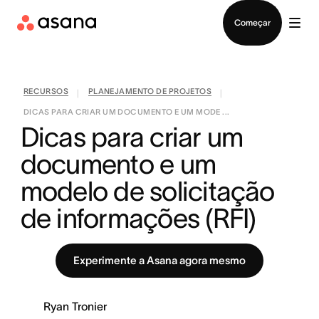
Falar com Vendas
Começar
RECURSOS
PLANEJAMENTO DE PROJETOS
|
|
DICAS PARA CRIAR UM DOCUMENTO E UM MODE ...
Dicas para criar um 
documento e um 
modelo de solicitação 
de informações (RFI)
Experimente a Asana agora mesmo
Ryan Tronier