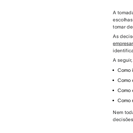
A tomada
escolhas
tomar de
As deci
empresar
identifi
A seguir
Como i
Como d
Como o
Como m
Nem toda
decisões