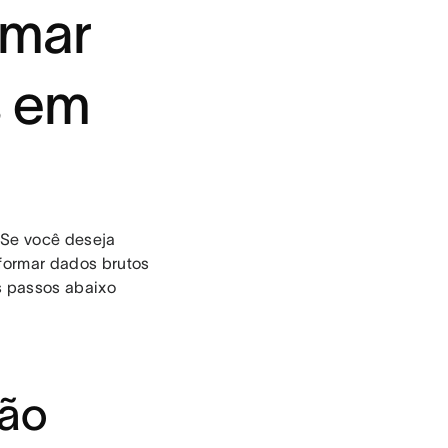
omar
s em
 Se você deseja
sformar dados brutos
s passos abaixo
.
são