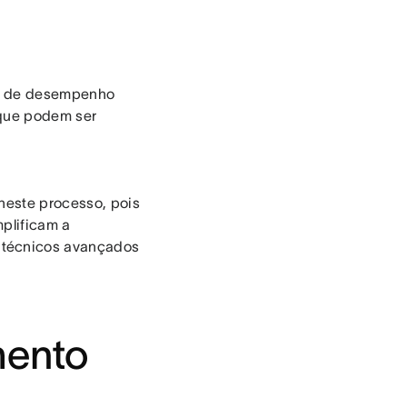
ve de desempenho
 que podem ser
 neste processo, pois
mplificam a
 técnicos avançados
mento