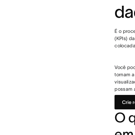
da
É o proc
(KPIs) d
colocada
Você po
tornam a
visualiz
possam a
Crie 
O q
em