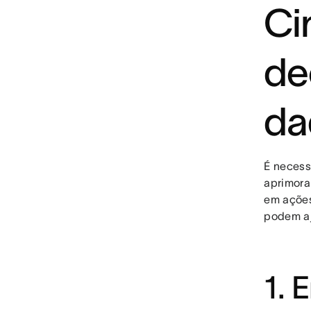
Ci
de
da
É necess
aprimora
em ações
podem aj
1. 