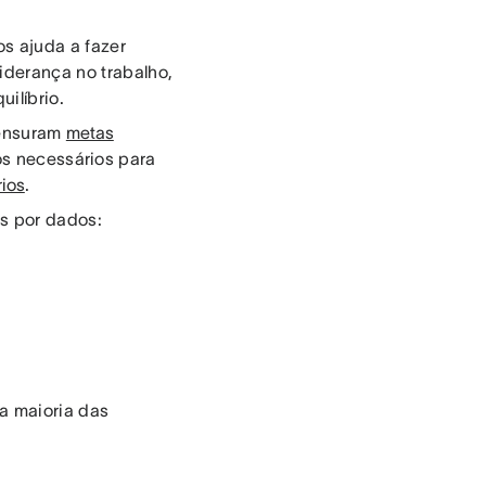
s ajuda a fazer
iderança no trabalho,
uilíbrio.
ensuram
metas
os necessários para
rios
.
s por dados:
a maioria das