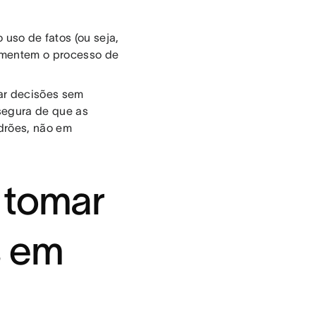
so de fatos (ou seja,
amentem o processo de
ar decisões sem
ssegura de que as
drões, não em
 tomar
s em