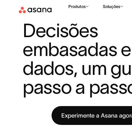
Produtos
Soluções
RECURSOS
GESTÃO DE PROJETOS
DECISÕES EMBASADAS
|
|
Decisões 
embasadas e
dados, um gui
passo a pass
Experimente a Asana ago