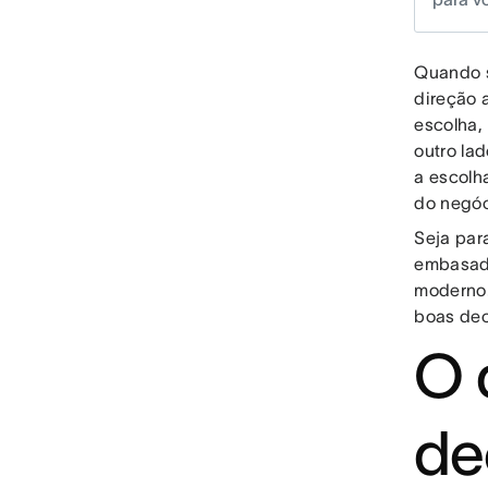
Quando s
direção 
escolha,
outro la
a escolha
do negóc
Seja par
embasada
moderno.
boas dec
O 
de