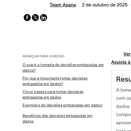
Team Asana
2 de outubro de 2025
facebook
x-
linkedin
twitter
Ver
AVANÇAR PARA A SEÇÃO
Assista 
O que é a tomada de decisões embasadas em
dados?
Res
Por que é importante tomar decisões
embasadas em dados?
A toma
Cinco passos para tomar decisões
embasadas em dados
com os
Exemplos de decisões embasadas em dados
dados 
compon
Benefícios das decisões embasadas em
dados
aprese
para v