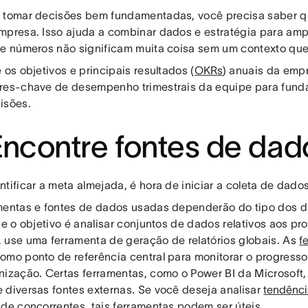
 tomar decisões bem fundamentadas, você precisa saber q
mpresa. Isso ajuda a combinar dados e estratégia para amp
 e números não significam muita coisa sem um contexto que
 os objetivos e principais resultados (
OKRs
) anuais da emp
res-chave de desempenho trimestrais da equipe para fun
isões.
Encontre fontes de dad
ntificar a meta almejada, é hora de iniciar a coleta de dado
mentas e fontes de dados usadas dependerão do tipo dos 
Se o objetivo é analisar conjuntos de dados relativos aos pr
 use uma ferramenta de geração de relatórios globais. As
f
omo ponto de referência central para monitorar o progresso
nização. Certas ferramentas, como o Power BI da Microsoft,
 diversas fontes externas. Se você deseja analisar
tendênci
 de concorrentes, tais ferramentas podem ser úteis.