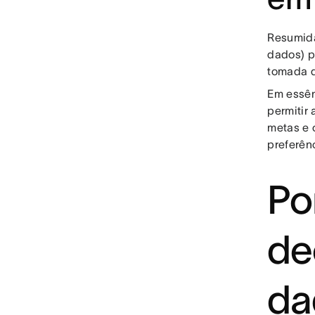
Resumida
dados) p
tomada d
Em essên
permitir
metas e 
preferên
Po
de
da