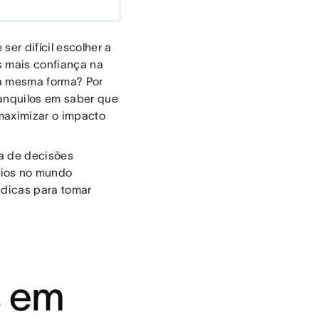
er difícil escolher a
s mais confiança na
a mesma forma? Por
ranquilos em saber que
 maximizar o impacto
da de decisões
cios no mundo
 dicas para tomar
s em