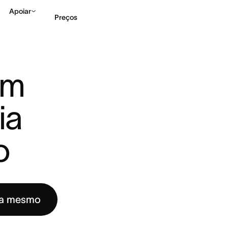
Apoiar
Preços
 EM DADOS, UM GUIA PA ...
Falar com Vendas
Ve
m 
a 
o
ra mesmo