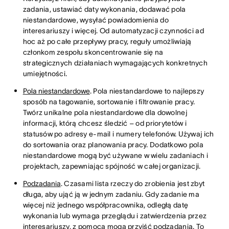
zadania, ustawiać daty wykonania, dodawać pola
niestandardowe, wysyłać powiadomienia do
interesariuszy i więcej. Od automatyzacji czynności ad
hoc aż po całe przepływy pracy, reguły umożliwiają
członkom zespołu skoncentrowanie się na
strategicznych działaniach wymagających konkretnych
umiejętności.
Pola niestandardowe
. Pola niestandardowe to najlepszy
sposób na tagowanie, sortowanie i filtrowanie pracy.
Twórz unikalne pola niestandardowe dla dowolnej
informacji, którą chcesz śledzić – od priorytetów i
statusów po adresy e-mail i numery telefonów. Używaj ich
do sortowania oraz planowania pracy. Dodatkowo pola
niestandardowe mogą być używane w wielu zadaniach i
projektach, zapewniając spójność w całej organizacji.
Podzadania
. Czasami lista rzeczy do zrobienia jest zbyt
długa, aby ująć ją w jednym zadaniu. Gdy zadanie ma
więcej niż jednego współpracownika, odległą datę
wykonania lub wymaga przeglądu i zatwierdzenia przez
interesariuszy, z pomocą mogą przyjść podzadania. To