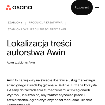
Kontakt ze sprzedażą
Rozpocznij
SZABLONY
PRODUKCJA KREATYWNA
|
|
SZABLON LOKALIZACJI TREŚCI FIRMY AWIN
Lokalizacja treści
autorstwa Awin
Autor szablonu: Awin
Awin to największy na świecie dostawca usług marketingu
afiliacyjnego z siedzibą główną w Berlinie. Firma ta korzysta
z Asany do zarządzania tłumaczeniami w 15 regionach.
Wypróbuj ich szablon, aby zautomatyzować pracę i
zatwierdzenia, ograniczyć czynności manualne i śledzić
każdy szczegół.