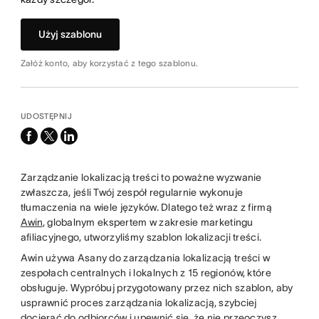
Użyj szablonu
Załóż konto, aby korzystać z tego szablonu.
UDOSTĘPNIJ
facebook
x-
linkedin
twitter
Zarządzanie lokalizacją treści to poważne wyzwanie
zwłaszcza, jeśli Twój zespół regularnie wykonuje
tłumaczenia na wiele języków. Dlatego też wraz z firmą
Awin
, globalnym ekspertem w zakresie marketingu
afiliacyjnego, utworzyliśmy szablon lokalizacji treści.
Awin używa Asany do zarządzania lokalizacją treści w
zespołach centralnych i lokalnych z 15 regionów, które
obsługuje. Wypróbuj przygotowany przez nich szablon, aby
usprawnić proces zarządzania lokalizacją, szybciej
docierać do odbiorców i upewnić się, że nie przeoczysz