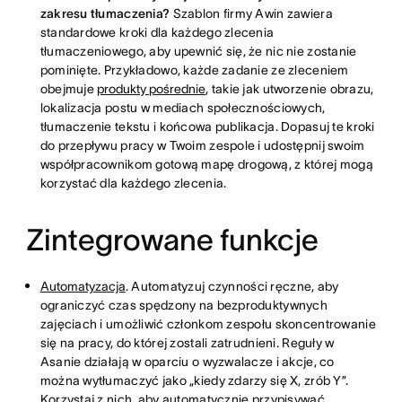
zakresu tłumaczenia?
Szablon firmy Awin zawiera
standardowe kroki dla każdego zlecenia
tłumaczeniowego, aby upewnić się, że nic nie zostanie
pominięte. Przykładowo, każde zadanie ze zleceniem
obejmuje
produkty pośrednie
, takie jak utworzenie obrazu,
lokalizacja postu w mediach społecznościowych,
tłumaczenie tekstu i końcowa publikacja. Dopasuj te kroki
do przepływu pracy w Twoim zespole i udostępnij swoim
współpracownikom gotową mapę drogową, z której mogą
korzystać dla każdego zlecenia.
Zintegrowane funkcje
Automatyzacja
. Automatyzuj czynności ręczne, aby
ograniczyć czas spędzony na bezproduktywnych
zajęciach i umożliwić członkom zespołu skoncentrowanie
się na pracy, do której zostali zatrudnieni. Reguły w
Asanie działają w oparciu o wyzwalacze i akcje, co
można wytłumaczyć jako „kiedy zdarzy się X, zrób Y”.
Korzystaj z nich, aby automatycznie przypisywać