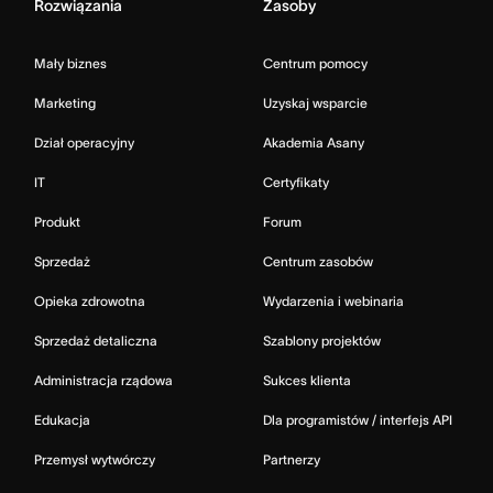
Rozwiązania
Zasoby
Mały biznes
Centrum pomocy
Marketing
Uzyskaj wsparcie
Dział operacyjny
Akademia Asany
IT
Certyfikaty
Produkt
Forum
Sprzedaż
Centrum zasobów
Opieka zdrowotna
Wydarzenia i webinaria
Sprzedaż detaliczna
Szablony projektów
Administracja rządowa
Sukces klienta
Edukacja
Dla programistów / interfejs API
Przemysł wytwórczy
Partnerzy