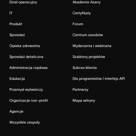
Dział operacyjny
Akademia Asany
IT
Certyfikaty
Produkt
Forum
Sprzedaż
Centrum zasobów
Opieka zdrowotna
Wydarzenia i webinaria
Sprzedaż detaliczna
Szablony projektów
Administracja rządowa
Sukces klienta
Edukacja
Dla programistów / interfejs API
Przemysł wytwórczy
Partnerzy
Organizacje non-profit
Mapa witryny
Agencje
Wszystkie zespoły