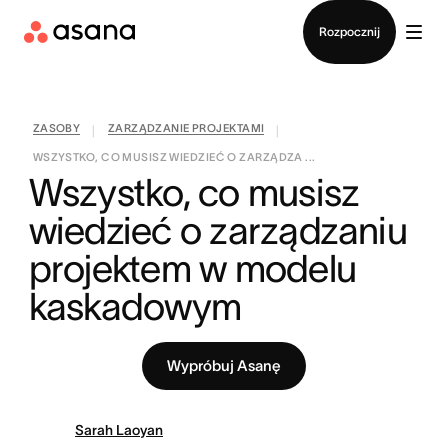
Kontakt ze sprzedażą
Rozpocznij
ZASOBY
ZARZĄDZANIE PROJEKTAMI
|
|
WSZYSTKO, CO MUSISZ WIEDZIEĆ O ZARZĄDZA ...
Wszystko, co musisz 
wiedzieć o zarządzaniu 
projektem w modelu 
kaskadowym
Wypróbuj Asanę
Sarah Laoyan