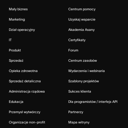
Mały biznes
Centrum pomocy
Marketing
Uzyskaj wsparcie
Dział operacyjny
Akademia Asany
IT
Certyfikaty
Produkt
Forum
Sprzedaż
Centrum zasobów
Opieka zdrowotna
Wydarzenia i webinaria
Sprzedaż detaliczna
Szablony projektów
Administracja rządowa
Sukces klienta
Edukacja
Dla programistów / interfejs API
Przemysł wytwórczy
Partnerzy
Organizacje non-profit
Mapa witryny