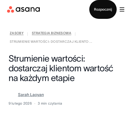
Kontakt ze sprzedażą
Rozpocznij
ZASOBY
STRATEGIA BIZNESOWA
|
|
STRUMIENIE WARTOŚCI: DOSTARCZAJ KLIENTO ...
Strumienie wartości:
dostarczaj klientom wartość
na każdym etapie
Sarah Laoyan
9 lutego 2026
3
min czytania