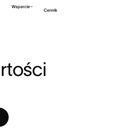
Wsparcie
Cennik
TOŚCI ...
Kontakt ze sprzedażą
tości 