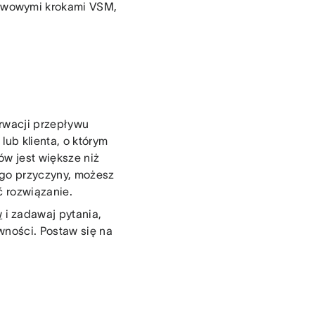
awowymi krokami VSM,
rwacji przepływu
ub klienta, o którym
ów jest większe niż
ego przyczyny, możesz
ć rozwiązanie.
w
i zadawaj pytania,
wności. Postaw się na