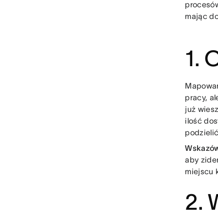
procesów
mając do
1. 
Mapowani
pracy, a
już wies
ilość do
podzieli
Wskazó
aby zide
miejscu 
2. 