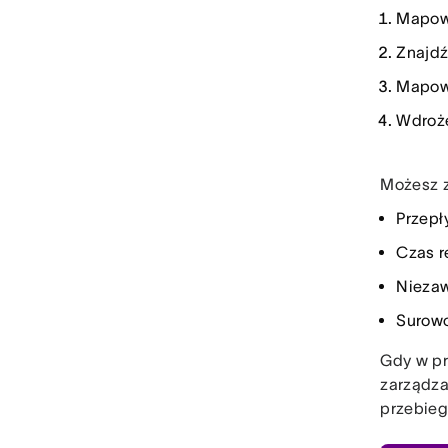
Mapow
Znajdź
Mapowa
Wdroże
Możesz z
Przepł
Czas r
Nieza
Surow
Gdy w pr
zarządza
przebieg