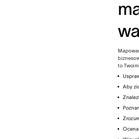
ma
wa
Mapowani
biznesow
to Twoim
Uspraw
Aby zi
Znalez
Poznan
Zrozum
Ocena 