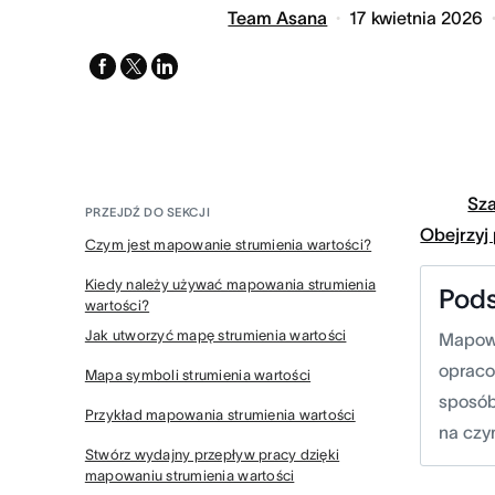
Team Asana
17 kwietnia 2026
facebook
x-
linkedin
twitter
Sz
PRZEJDŹ DO SEKCJI
Obejrzyj
Czym jest mapowanie strumienia wartości?
Kiedy należy używać mapowania strumienia
Pod
wartości?
Jak utworzyć mapę strumienia wartości
Mapowa
opraco
Mapa symboli strumienia wartości
sposób
Przykład mapowania strumienia wartości
na czy
Stwórz wydajny przepływ pracy dzięki
mapowaniu strumienia wartości