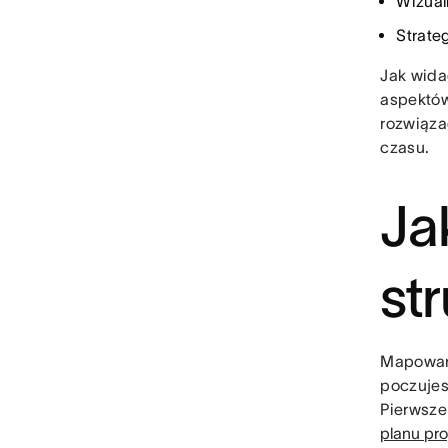
Wizual
Strate
Jak wida
aspektów
rozwiąza
czasu.
Ja
st
Mapowani
poczujes
Pierwsze
planu pro