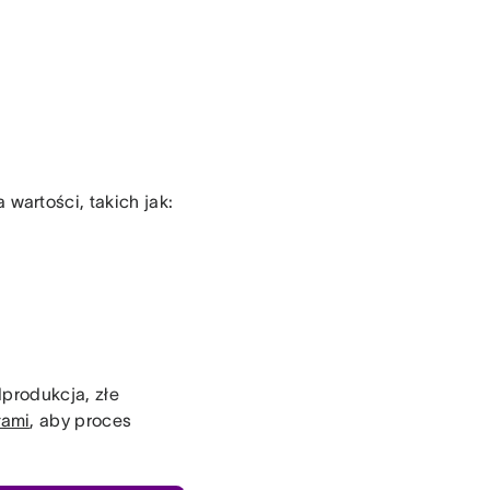
artości, takich jak:
produkcja, złe
łami
, aby proces