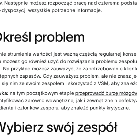
. Następnie możesz rozpocząć pracę nad czterema podst
 dyspozycji wszystkie potrzebne informacje.
Określ problem
e strumienia wartości jest ważną częścią regularnej konse
le możesz go również użyć do rozwiązania problemu zespołu l
z. Na przykład możesz zauważyć, że zapotrzebowanie klient
stępnych zapasów. Gdy zauważysz problem, ale nie znasz j
ć się nim ze swoim zespołem i skorzystać z VSM, aby znaleź
wka:
na tym początkowym etapie
przeprowadź burzę mózgó
ntyfikować zarówno wewnętrzne, jak i zewnętrzne nieefekty
klienta i członków zespołu, aby znaleźć punkty krytyczne.
Wybierz swój zespół