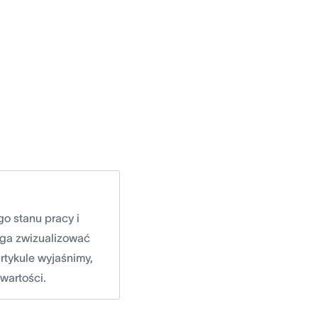
o stanu pracy i
aga zwizualizować
rtykule wyjaśnimy,
wartości.