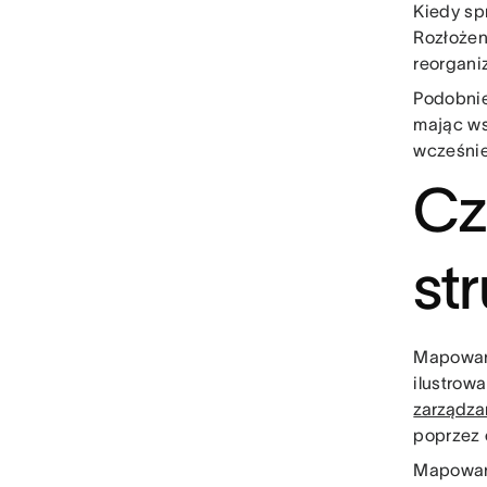
Kiedy sp
Rozłożen
reorgani
Podobnie
mając ws
wcześnie
Cz
st
Mapowani
ilustrow
zarządza
poprzez 
Mapowani