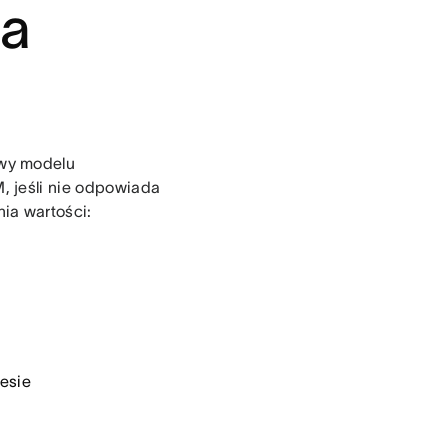
ia
awy modelu
 jeśli nie odpowiada
ia wartości:
esie