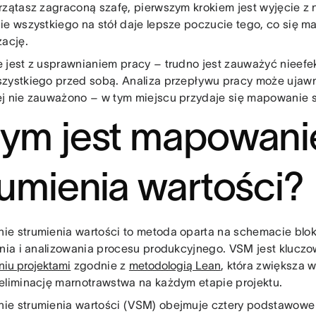
rzątasz zagraconą szafę, pierwszym krokiem jest wyjęcie z n
ie wszystkiego na stół daje lepsze poczucie tego, co się ma
zację.
 jest z usprawnianiem pracy – trudno jest zauważyć nieefe
zystkiego przed sobą. Analiza przepływu pracy może ujawn
j nie zauważono – w tym miejscu przydaje się mapowanie s
ym jest mapowani
rumienia wartości?
e strumienia wartości to metoda oparta na schemacie blok
ania i analizowania procesu produkcyjnego. VSM jest kluc
niu projektami
zgodnie z
metodologią Lean
, która zwiększa w
eliminację marnotrawstwa na każdym etapie projektu.
e strumienia wartości (VSM) obejmuje cztery podstawowe 