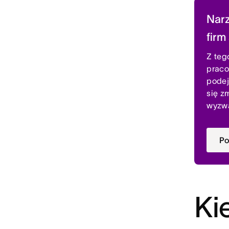
Narz
firm
Z teg
praco
podej
się z
wyzwa
Po
Ki