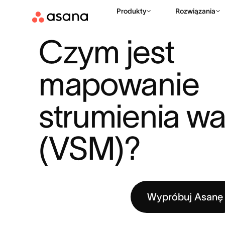
Produkty
Rozwiązania
ZASOBY
AGILE
CZYM JEST MAPOWANIE STRUMIENIA WAR
|
|
Czym jest 
mapowanie 
strumienia war
(VSM)?
Wypróbuj Asanę