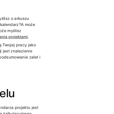
ślisz o arkuszu
k kalendarz?A może
oże myślisz
ania projektami
.
ą Twojej pracy jako
) jest znalezienie
 podsumowanie zalet i
elu
darza projektu jest
a kalkulacyjnego