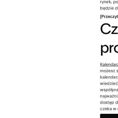
rynek, po
będzie d
[Przeczy
Cz
pr
Kalendarz
możesz s
kalendar
wiedzieć
współpra
najważni
dostęp d
czeka w 