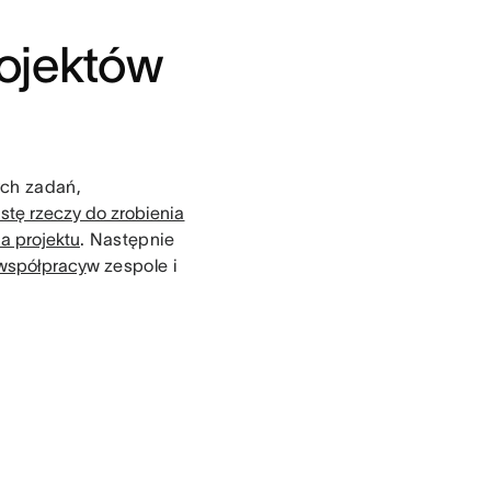
ojektów
ych zadań,
listę rzeczy do zrobienia
a projektu
. Następnie
współpracy
w zespole i