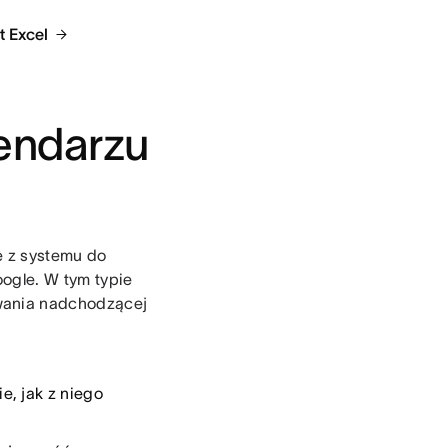
t Excel
lendarzu
e z systemu do
ogle. W tym typie
wania nadchodzącej
e, jak z niego