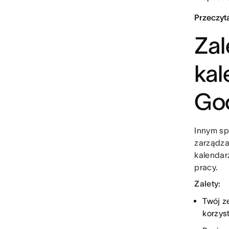
Przeczyta
Zal
kal
Go
Innym sp
zarządza
kalendar
pracy.
Zalety:
Twój z
korzys