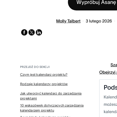
Wypróbuj Asanę
Molly Talbert
3 lutego 2026
facebook
x-
linkedin
twitter
Sz
PRZEJDŹ DO SEKCJI
Obejrzyj
Czym jest kalendarz projektu?
Rodzaje kalendarzy projektów
Pod
Jak utworzyć kalendarz do zarządzania
Kalend
projektami
możesz
10 wskazówek dotyczących zarządzania
kalendarzem projektu
kalend