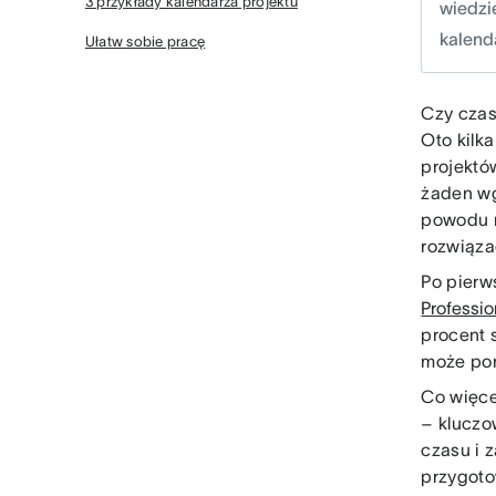
3 przykłady kalendarza projektu
wiedzie
kalend
Ułatw sobie pracę
Czy czas
Oto kilk
projektó
żaden wg
powodu n
rozwiąza
Po pierw
Professio
procent 
może pom
Co więce
– kluczo
czasu i 
przygoto