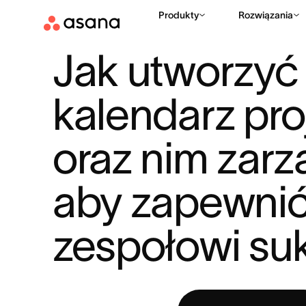
Produkty
Rozwiązania
ZASOBY
ZARZĄDZANIE PROJEKTAMI
JAK UTWORZYĆ KAL
|
|
Jak utworzyć 
kalendarz proj
oraz nim zarz
aby zapewnić
zespołowi su