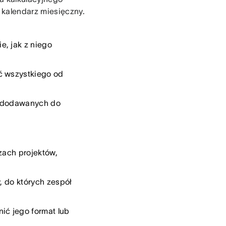
 kalendarz miesięczny.
e, jak z niego
ć wszystkiego od
ji dodawanych do
zach projektów,
, do których zespół
ić jego format lub