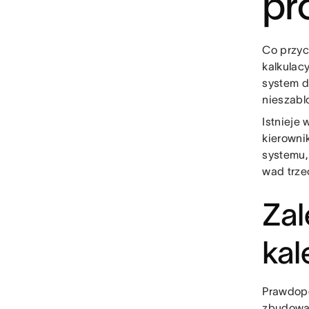
pr
Co przyc
kalkulac
system d
nieszabl
Istnieje
kierownik
systemu,
wad trze
Zal
kal
Prawdopo
zbudowan