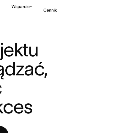
Wsparcie
Cennik
ENDARZ PROJEKTU ORAZ NI ...
Kontakt ze sprzedażą
ektu 
ądzać, 
 
kces