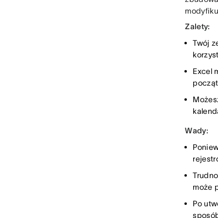
modyfiku
Zalety:
Twój z
korzys
Excel 
począt
Możesz
kalend
Wady:
Poniew
rejest
Trudno
może p
Po utw
sposób