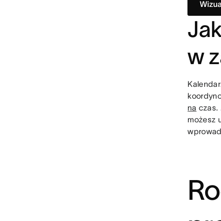
Wizua
Jak
w z
Kalendar
koordyno
na
czas. 
możesz u
wprowadz
Ro