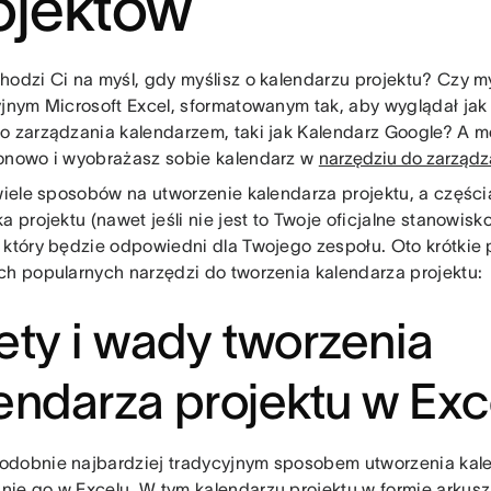
ojektów
hodzi Ci na myśl, gdy myślisz o kalendarzu projektu? Czy my
yjnym Microsoft Excel, sformatowanym tak, aby wyglądał ja
o zarządzania kalendarzem, taki jak Kalendarz Google? A m
onowo i wyobrażasz sobie kalendarz w
narzędziu do zarządz
 wiele sposobów na utworzenie kalendarza projektu, a części
a projektu (nawet jeśli nie jest to Twoje oficjalne stanowisko
 który będzie odpowiedni dla Twojego zespołu. Oto krótkie
ch popularnych narzędzi do tworzenia kalendarza projektu:
ety i wady tworzenia
endarza projektu w Exc
dobnie najbardziej tradycyjnym sposobem utworzenia kalen
ie go w Excelu. W tym kalendarzu projektu w formie arkusz