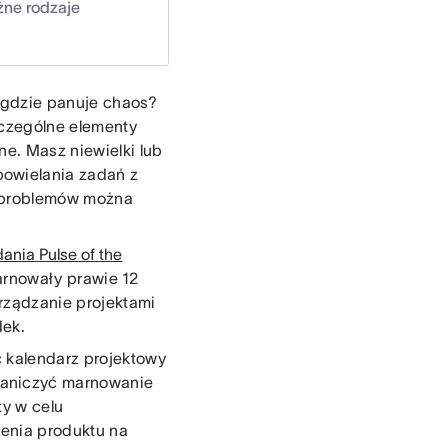
óżne rodzaje
, gdzie panuje chaos?
zczególne elementy
ne. Masz niewielki lub
powielania zadań z
h problemów można
ania Pulse of the
arnowały prawie 12
rządzanie projektami
dek.
 kalendarz projektowy
graniczyć marnowanie
ty w celu
enia produktu na