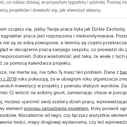
ć, co robisz dzisiaj, w przyszłym tygodniu i później. Poznaj r
arzy projektów i dowiedz się, jak utworzyć własny.
em czujesz się, jakby Twoja praca była jak Dzikie Zachody
a sygnałów: praca jest rozproszona i niekoordynowana. Pos
w nie są ze sobą powiązane, a terminy są często przekracza
ląd w obciążenie pracą swojego zespołu, co prowadzi do 
ieporozumień. Dobra wiadomość jest taka, że wiele z tyc
ć za pomocą kalendarza projektu.
sze, nie martw się, nie tylko Ty masz ten problem. Dane z
bad
n z 2019
roku pokazują, że w ubiegłym roku organizacje zm
swoich inwestycji w projekty z powodu słabych wyników. Za
óc Ci wrócić na solidny grunt, zamieniając chaos w porzą
j, możesz ujarzmić swój szalony dzień pracy, wprowadzając
wy element
procesu zarządzania projektem
, który pozwoli o
zasobów. Niezależnie od tego, czy łączysz wszystkie elemen
wania treści, mapy drogowej wydarzenia, czy też wprowadz