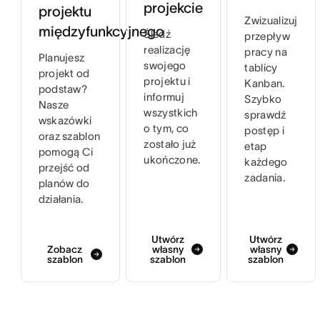
projekcie
projektu
Zwizualizuj
międzyfunkcyjnego
Śledź
przepływ
realizację
pracy na
Planujesz
swojego
tablicy
projekt od
projektu i
Kanban.
podstaw?
informuj
Szybko
Nasze
wszystkich
sprawdź
wskazówki
o tym, co
postęp i
oraz szablon
zostało już
etap
pomogą Ci
ukończone.
każdego
przejść od
zadania.
planów do
działania.
Utwórz
Utwórz
Zobacz
własny
własny
szablon
szablon
szablon