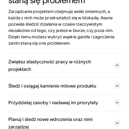
staną się problemem
Zarządzanie projektem obejmuje wiele zmiennych, a 
każda z nich może przekształcić się w blokadę. Asane 
pozwala śledzić działania w czasie rzeczywistym 
niezależnie od tego, czy jesteś w biurze, czy poza nim. 
Dzięki temu możesz wykryć wąskie gardła i zagrożenia 
zanim staną się one problemem.
Zwiększ elastyczność pracy w różnych
projektach
Wyświetlaj swoje projekty i kampanie w sposób, który
najbardziej Ci odpowiada. Do wyboru jest widok listy,
Śledź i osiągaj kamienie milowe produktu
tablicy, kalendarza lub osi czasu. Przełączaj się pomiędzy
widokami, aby wyświetlać pracę tak, jak lubisz.
Przydzielaj zasoby i nadawaj im priorytety
Planuj i śledź nowe wdrożenia oraz nimi
zarządzaj