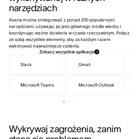
narzędziach
Wypróbuj szablon do zarządzania klientami firmy
Stride
Asanę można zintegrować z ponad 200 popularnymi 
narzędziami, używając jej jako głównego źródła wiedzy i 
koordynując ważne działania w czasie rzeczywistym. Połącz 
ze sobą wszystkie elementy, aby za każdym razem 
wykonywać najważniejsze zadania.
Zobacz wszystkie aplikacje
Slack
Gmail
S
Microsoft Teams
Microsoft Outlook
H
Wykrywaj zagrożenia, zanim 