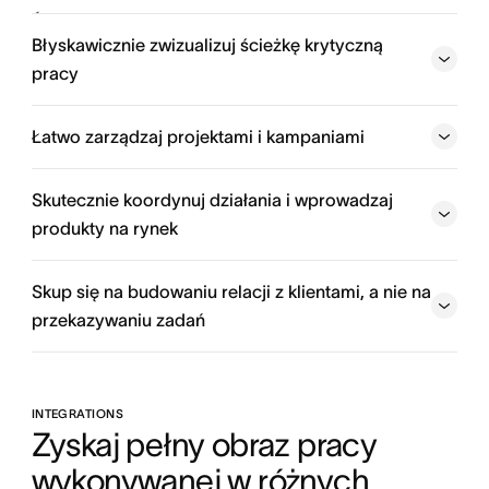
Śledź działania swojego zespołu niezależnie od tego, z
kim współpracuje. Dodawaj zadania do wielu projektów,
Błyskawicznie zwizualizuj ścieżkę krytyczną
aby przechowywać informacje tam, gdzie wykonywana
pracy
jest praca. Łatwo udostępniaj i aktualizuj dane w kilku
miejscach równocześnie.
Łatwo zarządzaj projektami i kampaniami
Rozpocznij
Skutecznie koordynuj działania i wprowadzaj
produkty na rynek
Uzyskaj ogólny przegląd
Skup się na budowaniu relacji z klientami, a nie na
Synchronizuj działania zespołów marketingowych
przekazywaniu zadań
INTEGRATIONS
Zaplanuj swój projekt
Zyskaj pełny obraz pracy 
wykonywanej w różnych 