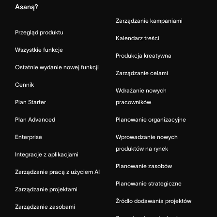
Asaną?
Zarządzanie kampaniami
Przegląd produktu
Kalendarz treści
Wszystkie funkcje
Produkcja kreatywna
Ostatnie wydanie nowej funkcji
Zarządzanie celami
Cennik
Wdrażanie nowych
Plan Starter
pracowników
Plan Advanced
Planowanie organizacyjne
Enterprise
Wprowadzanie nowych
produktów na rynek
Integracje z aplikacjami
Planowanie zasobów
Zarządzanie pracą z użyciem AI
Planowanie strategiczne
Zarządzanie projektami
Źródło dodawania projektów
Zarządzanie zasobami