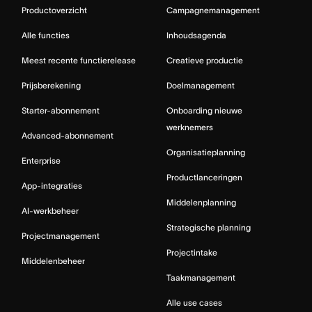
Productoverzicht
Campagnemanagement
Alle functies
Inhoudsagenda
Meest recente functierelease
Creatieve productie
Prijsberekening
Doelmanagement
Starter-abonnement
Onboarding nieuwe
werknemers
Advanced-abonnement
Organisatieplanning
Enterprise
Productlanceringen
App-integraties
Middelenplanning
AI-werkbeheer
Strategische planning
Projectmanagement
Projectintake
Middelenbeheer
Taakmanagement
Alle use cases