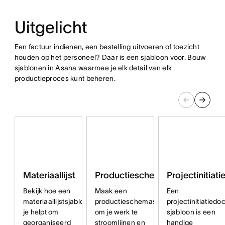
Uitgelicht
Een factuur indienen, een bestelling uitvoeren of toezicht
houden op het personeel? Daar is een sjabloon voor. Bouw
sjablonen in Asana waarmee je elk detail van elk
productieproces kunt beheren.
Projectinitia
Materiaallijst
Productieschema
Een
Bekijk hoe een
Maak een
projectinitiatied
materiaallijstsjabloon
productieschemasjabloon
sjabloon is een
je helpt om
om je werk te
handige
georganiseerd
stroomlijnen en