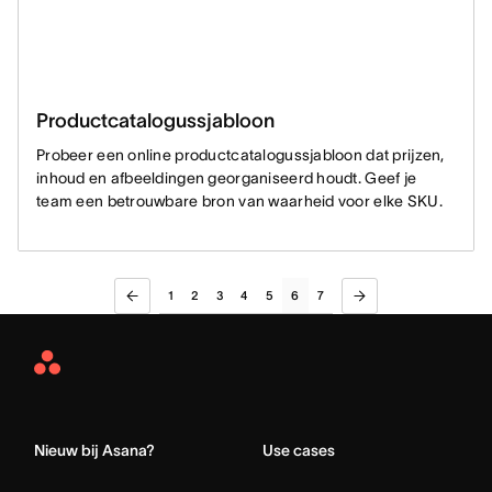
Productcatalogussjabloon
Probeer een online productcatalogussjabloon dat prijzen,
inhoud en afbeeldingen georganiseerd houdt. Geef je
team een betrouwbare bron van waarheid voor elke SKU.
1
2
3
4
5
6
7
Asana
Home
Nieuw bij Asana?
Use cases