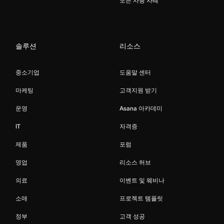
모든 사용 사례
솔루션
리소스
중소기업
도움말 센터
마케팅
고객지원 받기
운영
Asana 아카데미
IT
자격증
제품
포럼
영업
리소스 허브
의료
이벤트 및 웨비나
소매
프로젝트 템플릿
정부
고객 성공