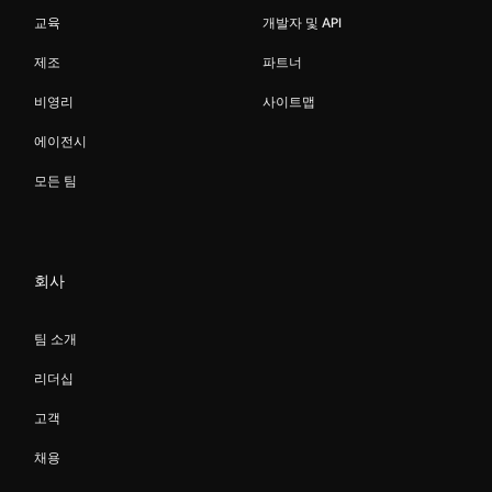
교육
개발자 및 API
제조
파트너
비영리
사이트맵
에이전시
모든 팀
회사
팀 소개
리더십
고객
채용