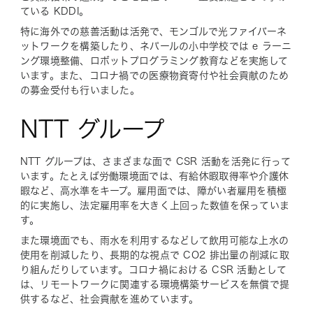
ている KDDI。
特に海外での慈善活動は活発で、モンゴルで光ファイバーネ
ットワークを構築したり、ネパールの小中学校では e ラーニ
ング環境整備、ロボットプログラミング教育などを実施して
います。また、コロナ禍での医療物資寄付や社会貢献のため
の募金受付も行いました。
NTT グループ
NTT グループは、さまざまな面で CSR 活動を活発に行って
います。たとえば労働環境面では、有給休暇取得率や介護休
暇など、高水準をキープ。雇用面では、障がい者雇用を積極
的に実施し、法定雇用率を大きく上回った数値を保っていま
す。
また環境面でも、雨水を利用するなどして飲用可能な上水の
使用を削減したり、長期的な視点で CO2 排出量の削減に取
り組んだりしています。コロナ禍における CSR 活動として
は、リモートワークに関連する環境構築サービスを無償で提
供するなど、社会貢献を進めています。