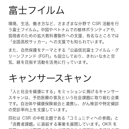
富士フイルム
環境、生活、働き方など、さまざまな分野で CSR 活動を行
う富士フイルム。中国やベトナムでの植林ボランティアや、
弱視者のための拡大教科書製作への支援、有名なところでは
「全国高校サッカー」への支援でも知られています。
また、自然保護をテーマとする「公益信託富士フイルム・グ
リーンファンド (FGF)」も設立しており、きれいな水と空
気、緑を目指す活動を活発に行っています。
キャンサースキャン
「人と社会を健康にする」をミッションに掲げるキャンサー
スキャンは、予防医療の普及という社会課題に取り組む企業
です。自治体や健康保険組合と連携し、がん検診や特定健診
の受診率向上を支援しています。
同社は CSR の中核主題である「コミュニティへの参画」と
「消費者課題」に直結する事業を展開しています。OKR を