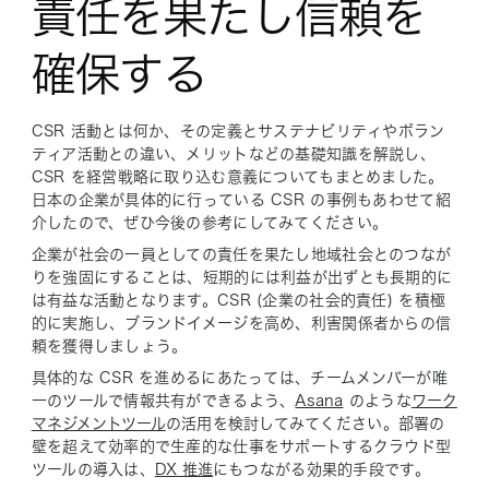
責任を果たし信頼を
確保する
CSR 活動とは何か、その定義とサステナビリティやボラン
ティア活動との違い、メリットなどの基礎知識を解説し、
CSR を経営戦略に取り込む意義についてもまとめました。
日本の企業が具体的に行っている CSR の事例もあわせて紹
介したので、ぜひ今後の参考にしてみてください。
企業が社会の一員としての責任を果たし地域社会とのつなが
りを強固にすることは、短期的には利益が出ずとも長期的に
は有益な活動となります。CSR (企業の社会的責任) を積極
的に実施し、ブランドイメージを高め、利害関係者からの信
頼を獲得しましょう。
具体的な CSR を進めるにあたっては、チームメンバーが唯
一のツールで情報共有ができるよう、
Asana
のような
ワーク
マネジメントツール
の活用を検討してみてください。部署の
壁を超えて効率的で生産的な仕事をサポートするクラウド型
ツールの導入は、
DX 推進
にもつながる効果的手段です。