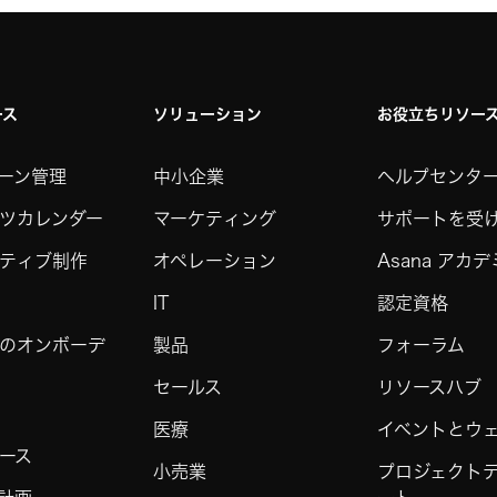
ース
ソリューション
お役立ちリソー
ーン管理
中小企業
ヘルプセンタ
ツカレンダー
マーケティング
サポートを受
ティブ制作
オペレーション
Asana アカ
IT
認定資格
のオンボーデ
製品
フォーラム
セールス
リソースハブ
医療
イベントとウ
ース
小売業
プロジェクト