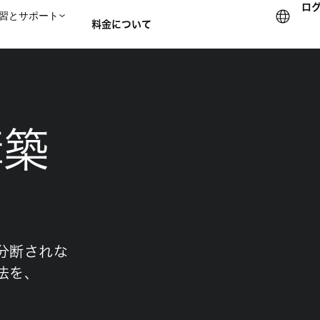
ロ
習とサポート
料金について
セールスチームに問い合
構築
分断されな
法を、
。