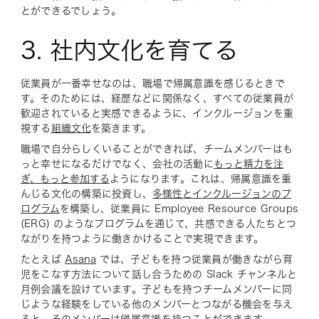
とができるでしょう。
3. 社内文化を育てる
従業員が一番幸せなのは、職場で帰属意識を感じるときで
す。そのためには、経歴などに関係なく、すべての従業員が
歓迎されていると実感できるように、インクルージョンを重
視する
組織文化
を築きます。
職場で自分らしくいることができれば、チームメンバーはも
っと幸せになるだけでなく、会社の活動に
もっと精力を注
ぎ、もっと参加する
ようになります。これは、帰属意識を重
んじる文化の構築に投資し、
多様性とインクルージョンのプ
ログラム
を構築し、従業員に Employee Resource Groups
(ERG) のようなプログラムを通じて、共感できる人たちとつ
ながりを持つように働きかけることで実現できます。
たとえば
Asana
では、子どもを持つ従業員が働きながら育
児をこなす方法について話し合うための Slack チャンネルと
月例会議を設けています。子どもを持つチームメンバーに同
じような経験をしている他のメンバーとつながる機会を与え
ると、そのメンバーは帰属意識を持つことができます。