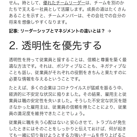
せん。時として、
優れたチームリーダー
は、チームを別のか
たちで支える一社員として活躍します。成長の道はたくさん
あることを示すと、チームメンバーは、その会社での自分の
将来を想像しやすくなります。
記事: リーダーシップとマネジメントの違いとは？
2. 透明性を優先する
透明性を持って従業員と接することは、信頼と尊重を築く最
適な方法です。それは、ポジティブなことも、ネガティブな
ことも話し、従業員がそれぞれの役割をきちんと果たすのに
必要な情報を与えるということです。
たとえば、多くの企業はコロナウイルスが猛威を振るう中、
経済的に不安定な状況に陥りました。その結果、雇用主と従
業員は職の安定性を失いました。そうした不安定な状況を隠
さなかった雇用主は、従業員の信頼を得たことにより、従業
員の満足度を維持できたことでしょう。
従業員に職を失う心配はないと安心させて、トラブルが発生
したときにはそのことをしっかりと伝えておけば、何が起き
ても一緒に切り抜けようとする力強いチームを作り上げるこ