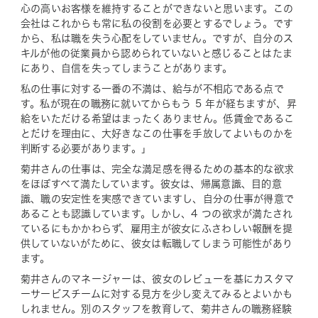
心の高いお客様を維持することができないと思います。この
会社はこれからも常に私の役割を必要とするでしょう。です
から、私は職を失う心配をしていません。ですが、自分のス
キルが他の従業員から認められていないと感じることはたま
にあり、自信を失ってしまうことがあります。
私の仕事に対する一番の不満は、給与が不相応である点で
す。私が現在の職務に就いてからもう 5 年が経ちますが、昇
給をいただける希望はまったくありません。低賃金であるこ
とだけを理由に、大好きなこの仕事を手放してよいものかを
判断する必要があります。」
菊井さんの仕事は、完全な満足感を得るための基本的な欲求
をほぼすべて満たしています。彼女は、帰属意識、目的意
識、職の安定性を実感できていますし、自分の仕事が得意で
あることも認識しています。しかし、4 つの欲求が満たされ
ているにもかかわらず、雇用主が彼女にふさわしい報酬を提
供していないがために、彼女は転職してしまう可能性があり
ます。
菊井さんのマネージャーは、彼女のレビューを基にカスタマ
ーサービスチームに対する見方を少し変えてみるとよいかも
しれません。別のスタッフを教育して、菊井さんの職務経験