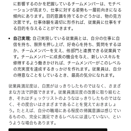
に影響するのかを把握しているチームメンバーは、モチベ
ーションが高まり、仕事に対する姿勢も一層前向きになる
傾向にあります。目的意識を持てるかどうかは、物の見方
次第です。仕事体験を適切に形作れば、従業員に仕事をす
る目的を与えることができます。
自己実現:
自己実現している従業員とは、自分の仕事に自
信を持ち、限界を押し上げ、好奇心を持ち、質問をするほ
か、チームメンバーを支え、他部門と連携できる従業員で
す。チームメンバーに成長の機会を与え、新しいスキルを
修得するよう働きかければ、チームメンバーがこのレベル
の充実度を達成するきっかけを作れます。従業員は、自分
の得意なことをしているとき、最高の気分になれます。
従業員満足度は、白黒がはっきりしたものではなく、さまざ
まな方法で評価できます。従業員満足度の改善に取り組むと
き、それはチェックリストのようなはっきりしたものではな
く、その度合いはさまざまであることを覚えておきましょ
う。たとえば、自分の職場にある程度の帰属意識は感じてい
るものの、完全に満足できるレベルには達していない、とい
うような場合もあります。