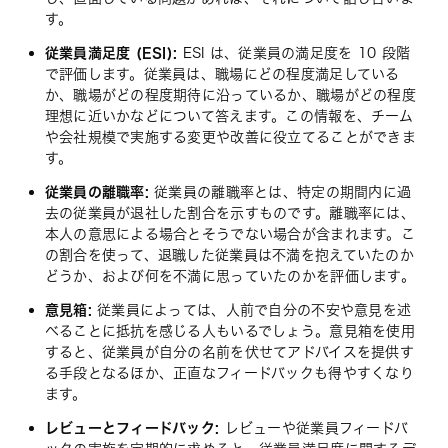
す。
従業員満足度 (ESI):
ESI は、従業員の満足度を 10 段階
で評価します。従業員は、職場にどの程度満足している
か、職場がどの程度期待に沿っているか、職場がどの程度
理想に近いかなどについて答えます。この情報を、チーム
や会社規模で実施する変更や改善に役立てることができま
す。
従業員の離職率:
従業員の離職率とは、特定の期間内に過
去の従業員が退社した割合を示すものです。離職率には、
本人の意思による場合とそうでない場合が含まれます。こ
の割合を使って、退職した従業員は不満を抱えていたのか
どうか、および何を不満に思っていたのかを評価します。
意見箱:
従業員によっては、人前で自分の不安や意見を述
べることに抵抗を感じる人もいるでしょう。意見箱を使用
すると、従業員が自分の名前を伏せてアドバイスを提供す
る手段となるほか、正直なフィードバックも得やすくなり
ます。
レビューとフィードバック:
レビューや従業員フィードバ