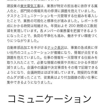
建設業の
東光電気工事
は、業務が特定の担当者に依存する属
人化と、部門間の情報共有の停滞に課題を抱えていました。
タスクとコミュニケーションを一元管理する仕組みを導入し
たことで、業務の可視化と標準化が進みました。レポート作
成にかかる時間は短縮され、年間およそ 200 時間の工数削
減を実現しています。各メンバーの業務量を把握できるよう
になったことで、負荷の平準化も進み、働きやすい環境づく
りにつながりました。
自動車部品加工を手がける
テック長沢
は、事業の急成長に伴
い社内のコミュニケーションが複雑になり、情報が点在する
課題を抱えていました。仕事の情報を一元管理する仕組みを
取り入れたことで、必要な情報の検索や共有にかかる手間が
減りました。会議中の議論や決定事項をその場で記録できる
ようになり、会議時間はほぼ半減しています。間接的な作業
のムダが減ったことで、従業員はより付加価値の高い仕事に
集中できるようになりました。
コミュニケーション