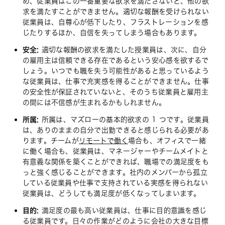
め、従業員はこの一番重要な欲求を満たさないと、他の欲
求を満たすことができません。適切な報酬を受けられない
従業員は、自尊心が低下したり、フラストレーションを感
じたりするほか、自信を失ってしまう場合もあります。
安全:
適切な報酬の欲求を満たした授業員は、次に、自分
の雇用主は信頼できる存在であるという安心感を欲するで
しょう。いつでも職を失う可能性があると思っているよう
な従業員は、仕事で充実感を得ることができません。仕事
の安全性が保証されていないと、そのうち従業員と雇用主
の間には不信感が生まれるかもしれません。
所属:
所属は、マズローの基本的欲求の 1 つです。従業員
は、ありのままの自分で出勤できると感じられる必要があ
ります。チームが
リモートで働く
場合も、オフィスで一緒
に働く場合も、従業員は、マネージャーやチームメイトと
有意義な関係を築くことができれば、職場での満足度をも
っと強く感じることができます。社内のメンバーから孤立
している従業員や仕事で支持されている実感を得られない
従業員は、どうしても満足度が低くなってしまいます。
目的:
満足度の最も高い従業員は、仕事に目的意識を感じ
る従業員です。日々の作業がどのように会社の大きな目標