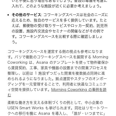
いと不便に思う場合もあるでしょう。普段の導線を考慮に
入れて、どのような施設が近くに必要か考えましょう。
その他のサービス
: コワーキングスペースは社会のニーズに
応えるため、独自のサービスを多く提供しています。たと
えば、郵便物の受け取りサービスやロッカー契約、託児所
の設置、施設内交流会やセミナーの開催などがその例で
す。コワーキングスペースを比較する際に確認しましょ
う。
コワーキングスペースを運営する側の視点も参考になりま
す。パリで複数のコワーキングスペースを展開する Morning
Coworking は、Asana のテンプレートを使って物件確保か
ら賃貸契約、工事、家具や機器の設置までの開業プロセスを
整理し、以前は 1 施設ずつだった開業を複数拠点同時に進
められるようになりました。拠点運営やスタッフのオンボー
ディングを一元管理することで、利用者に快適なコミュニテ
ィ空間を提供しています。
Morning Coworking の事例を読
む
柔軟な働き方を支える体制づくりの例として、中小企業の
USEN Smart Works も挙げられます。同社はリモートワー
クへの移行を機に Asana を導入し、「誰が・いつまでに」