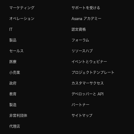
マーケティング
サポートを受ける
オペレーション
Asana アカデミー
IT
認定資格
製品
フォーラム
セールス
リソースハブ
医療
イベントとウェビナー
小売業
プロジェクトテンプレート
政府
カスタマーサクセス
教育
デベロッパーと API
製造
パートナー
非営利団体
サイトマップ
代理店