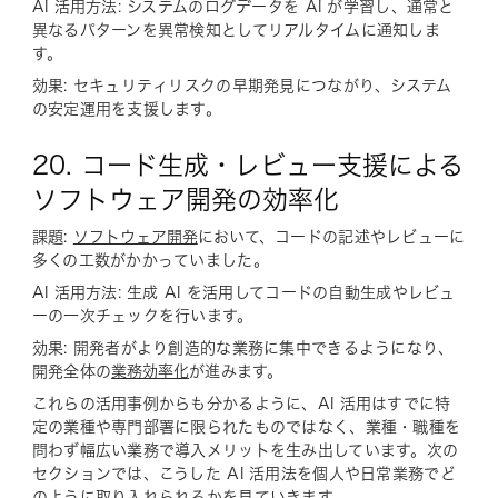
AI 活用方法: システムのログデータを AI が学習し、通常と
異なるパターンを異常検知としてリアルタイムに通知しま
す。
効果: セキュリティリスクの早期発見につながり、システム
の安定運用を支援します。
20. コード生成・レビュー支援による
ソフトウェア開発の効率化
課題:
ソフトウェア開発
において、コードの記述やレビューに
多くの工数がかかっていました。
AI 活用方法: 生成 AI を活用してコードの自動生成やレビュ
ーの一次チェックを行います。
効果: 開発者がより創造的な業務に集中できるようになり、
開発全体の
業務効率化
が進みます。
これらの活用事例からも分かるように、AI 活用はすでに特
定の業種や専門部署に限られたものではなく、業種・職種を
問わず幅広い業務で導入メリットを生み出しています。次の
セクションでは、こうした AI 活用法を個人や日常業務でど
のように取り入れられるかを見ていきます。