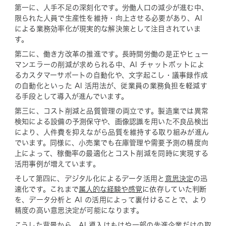
第一に、人手不足の深刻化です。労働人口の減少が進む中、
限られた人員で生産性を維持・向上させる必要があり、AI
による業務効率化が現実的な解決策として注目されていま
す。
第二に、働き方改革の推進です。長時間労働の是正やヒュー
マンエラーの削減が求められる中、AI チャットボットによ
るカスタマーサポートの自動化や、文字起こし・議事録作成
の自動化といった AI 活用法が、従業員の業務負担を軽減す
る手段として導入が進んでいます。
第三に、コスト削減と品質管理の両立です。製造業では異常
検知による設備の予測保守や、画像認識を用いた不良品検出
により、人件費を抑えながら品質を維持する取り組みが進ん
でいます。同様に、小売業でも在庫管理や需要予測の精度向
上によって、稼働率の最適化とコスト削減を同時に実現する
活用事例が増えています。
そして第四に、デジタル化によるデータ活用と
意思決定
の迅
速化です。これまで
属人的な経験や感覚
に依存していた判断
を、データ分析と AI の活用によって裏付けることで、より
精度の高い意思決定が可能になります。
こうした背景から、AI 導入はもはや一部の先進企業だけの取