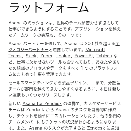
ラットフォーム
Asana のミッションは、世界のチームが苦労せず協力して
仕事ができるようにすることです。アプリケーションを越え
たチームワークの実現も、その一つです。
Asana パートナーを通して、Asana は 200 社を超える
テ
クノロジーパートナー
と連携しています。
Microsoft
Teams
、
Slack
、
Zoom
、
Looker
、
Power BI
、
Tableau
な
ど、仕事に欠かせないツールも含まれており、あなたやあな
たの組織のプロセスやデータをすべて 1 つのプラットフォー
ムにまとめて仕事を管理できます。
セールスマーケティングから製品デザイン、IT まで、分散型
チームが部門を越えて協力しやすくなるように、本日は新し
い連携もいくつかリリースします。
新しい
Asana for Zendesk
の連携で、カスタマーサービス
チームは Zendesk から Asana のタスクを自動的に作成
し、チケットを簡単にエスカレーションしたり、他の部門の
チームメンバーにもチケットの状況がわかるようになりま
す。また、Asana のタスクが完了すると Zendesk に通知