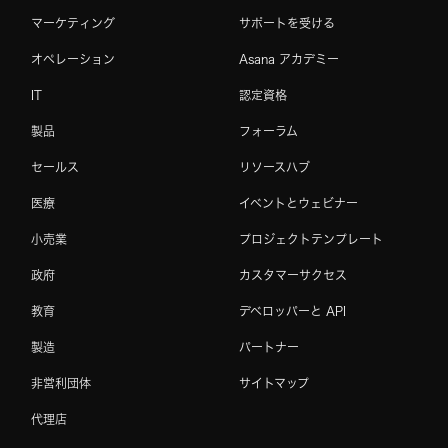
マーケティング
サポートを受ける
オペレーション
Asana アカデミー
IT
認定資格
製品
フォーラム
セールス
リソースハブ
医療
イベントとウェビナー
小売業
プロジェクトテンプレート
政府
カスタマーサクセス
教育
デベロッパーと API
製造
パートナー
非営利団体
サイトマップ
代理店