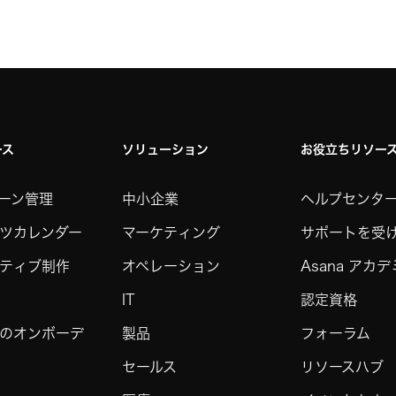
ース
ソリューション
お役立ちリソー
ーン管理
中小企業
ヘルプセンタ
ツカレンダー
マーケティング
サポートを受
ティブ制作
オペレーション
Asana アカ
IT
認定資格
のオンボーデ
製品
フォーラム
セールス
リソースハブ