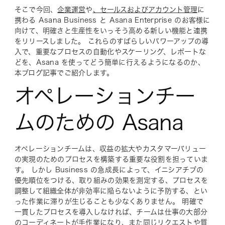
そこで今回、
企業運営
や
、セールスおよびアカウント管理
に
携わる Asana Business と Asana Enterprise のお客様に
向けて、明確さと生産性をいっそう高める新しい機能と連携
をリリースしました。 これらのすばらしいパワーアップの導
入で、重要なプロセスの自動化やスケーリング、レポートな
どを、Asana を使ってどう簡単に行えるようになるのか、
本ブログ記事でご紹介します。
オペレーションチー
ムのための Asana
オペレーションチームは、収益の拡大やカスタマーバリュー
の実現のためのプロセスを構築する重要な役割を担っていま
す。 しかし Business の急成長によって、イニシアチブの
優先順位をつける、取り組みの効果を測定する、プロセスを
調整して組織全体が非効率に陥らないように予防する、とい
った作業に滞りが生じることも少なくありません。 明確で
一貫したプロセスを導入しなければ、チームは仕事の大部分
のコーディネートが手作業になり、また同じリクエストや質