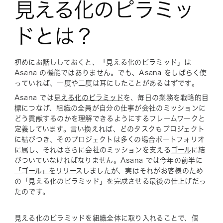
見える化のピラミッ
ドとは？
初めにお話ししておくと、「見える化のピラミッド」は
Asana の機能ではありません。でも、Asana をしばらく使
っていれば、一度や二度は耳にしたことがあるはずです。
Asana では
見える化のピラミッド
を、毎日の業務を戦略的目
標につなげ、組織の全員が自分の仕事が会社のミッションに
どう貢献するのかを理解できるようにするフレームワークと
定義しています。言い換えれば、どのタスクもプロジェクト
に結びつき、そのプロジェクトは多くの場合ポートフォリオ
に属し、それはさらに会社のミッションを支える
ゴール
に結
びついていなければなりません。Asana では今年の前半に
「ゴール」をリリース
しましたが、実はそれがお客様のため
の「見える化のピラミッド」を完成させる最後の仕上げだっ
たのです。
見える化のピラミッドを組織全体に取り入れることで、個