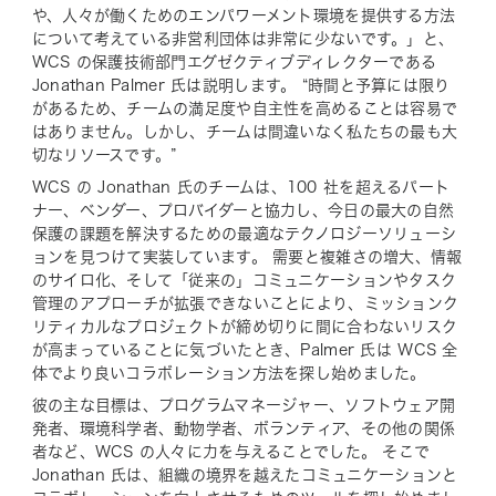
や、人々が働くためのエンパワーメント環境を提供する方法
について考えている非営利団体は非常に少ないです。」と、
WCS の保護技術部門エグゼクティブディレクターである
Jonathan Palmer 氏は説明します。 “時間と予算には限り
があるため、チームの満足度や自主性を高めることは容易で
はありません。しかし、チームは間違いなく私たちの最も大
切なリソースです。”
WCS の Jonathan 氏のチームは、100 社を超えるパート
ナー、ベンダー、プロバイダーと協力し、今日の最大の自然
保護の課題を解決するための最適なテクノロジーソリューシ
ョンを見つけて実装しています。 需要と複雑さの増大、情報
のサイロ化、そして「従来の」コミュニケーションやタスク
管理のアプローチが拡張できないことにより、ミッションク
リティカルなプロジェクトが締め切りに間に合わないリスク
が高まっていることに気づいたとき、Palmer 氏は WCS 全
体でより良いコラボレーション方法を探し始めました。
彼の主な目標は、プログラムマネージャー、ソフトウェア開
発者、環境科学者、動物学者、ボランティア、その他の関係
者など、WCS の人々に力を与えることでした。 そこで
Jonathan 氏は、組織の境界を越えたコミュニケーションと