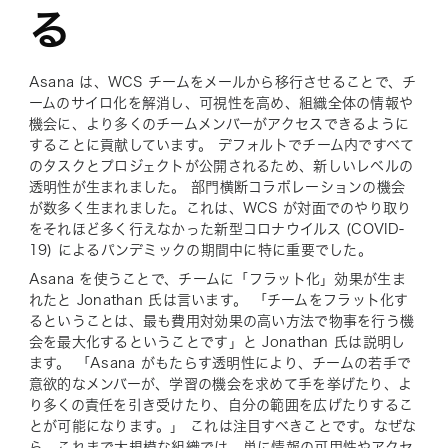
る
Asana は、WCS チームをメールから移行させることで、チ
ームのサイロ化を解消し、可視性を高め、組織全体の情報や
機会に、より多くのチームメンバーがアクセスできるように
することに貢献しています。 デフォルトでチーム内ですべて
のタスクとプロジェクトが公開されるため、新しいレベルの
透明性が生まれました。 部門横断コラボレーションの機会
が数多く生まれました。これは、WCS が対面でのやり取り
をそれほど多く行えなかった新型コロナウイルス (COVID-
19) によるパンデミックの期間中に特に重要でした。
Asana を使うことで、チームに「フラット化」効果が生ま
れたと Jonathan 氏は言います。 「チームをフラット化す
るということは、最も費用対効果の高い方法で物事を行う機
会を最大化するということです」と Jonathan 氏は説明し
ます。 「Asana がもたらす透明性により、チームの若手で
意欲的なメンバーが、学習の機会を求めて手を挙げたり、よ
り多くの責任を引き受けたり、自分の範囲を広げたりするこ
とが可能になります。」 これは注目すべきことです。なぜな
ら、これまで大規模な組織では、単に情報の可用性やアクセ