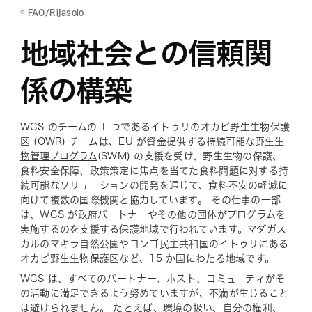
© FAO/Rijasolo
地域社会との信頼関
係の構築
WCS のチームの 1 つであるイトゥリのオカピ野生生物保護
区 (OWR) チームは、EU が資金提供する
持続可能な野生生
物管理プログラム
(SWM) の支援を受け、野生生物の保護、
食料安全保障、政策策定に焦点を当てた食料問題に対する持
続可能なソリューションの開発を通じて、食料不安の軽減に
向けて複数の国際機関と協力しています。 その仕事の一部
は、WCS が政府パートナーやその他の団体がプログラムを
実施するのを支援する保護地域で行われています。マダガス
カルのマキラ自然公園やコンゴ民主共和国のイトゥリにある
オカピ野生生物保護区など、15 か国にわたる地域です。
WCS は、すべてのパートナー、ホスト、コミュニティがそ
の活動に満足できるよう努めていますが、不満が生じること
は避けられません。 たとえば、環境の扱い、自分の権利、