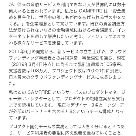
が、従来の金融サービスを利用できない人が世界的には数十
億人いると言われています。私たち CAMPFIRE は「資金集
めを民主化し、世界中の誰しもが声をあげられる世の中をつ
くる。」を企業理念として掲げています。既存の資金調達方
法が受けられないなどの金融領域における社会課題を、イン
ターネットを通じて解決したいと考え、フィンテックにまつ
わる様々なサービスを運営しています。
2011年6月の開始から、新サービスの立ち上げや、クラウド
ファンディング事業者との共同運営・事業譲受を通じ、現在
（2019年3月4日時点）に到るまで累計流通額は105億円、
支援者数は108万人、プロジェクト数は20,000件に到達し
日本最大のクラウドファンディングサービスに成長しまし
た。
私はこの CAMPFIRE というサービスのプロダクトマネージ
ャー兼ディレクターとして、プロダクトの戦略立案から実行
までを統括しています。 現在はデザイナー3名とエンジニア
が外部のパートナーも含めると8名というチーム構成となっ
ています。
プロダクト開発チームの業務としては大きく分けると２つあ
り、サービス利用者の要望に応え改善を重ねていくことと、