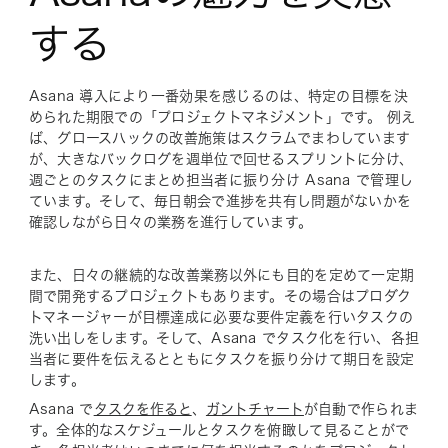
する
Asana 導入により一番効果を感じるのは、特定の目標を決
められた期限での「プロジェクトマネジメント」です。 例え
ば、グロースハックの改善施策はスクラムでまわしています
が、大きなバックログを週単位で回せるスプリントに分け、
週ごとのタスクにまとめ担当者に振り分け Asana で管理し
ています。そして、毎日朝会で進捗を共有し問題がないかを
確認しながら日々の業務を進行しています。
また、日々の継続的な改善業務以外にも目的を定めて一定期
間で開発するプロジェクトもあります。その場合はプロダク
トマネージャーが目標達成に必要な要件定義を行いタスクの
洗い出しをします。そして、Asana でタスク化を行い、各担
当者に要件を伝えるとともにタスクを振り分けて期日を設定
します。
Asana で
タスクを作ると
、
ガントチャート
が自動で作られま
す。全体的なスケジュールとタスクを俯瞰して見ることがで