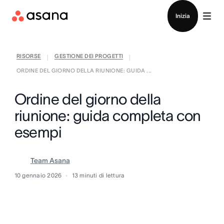
Contatta le vendite
Inizia
RISORSE
GESTIONE DEI PROGETTI
|
|
ORDINE DEL GIORNO DELLA RIUNIONE: GUIDA ...
Ordine del giorno della
riunione: guida completa con
esempi
Team Asana
10 gennaio 2026
13
minuti di lettura