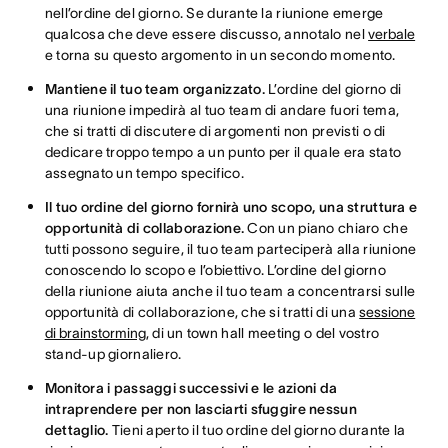
nell’ordine del giorno. Se durante la riunione emerge
qualcosa che deve essere discusso, annotalo nel
verbale
e torna su questo argomento in un secondo momento.
Mantiene il tuo team organizzato.
L’ordine del giorno di
una riunione impedirà al tuo team di andare fuori tema,
che si tratti di discutere di argomenti non previsti o di
dedicare troppo tempo a un punto per il quale era stato
assegnato un tempo specifico.
Il tuo ordine del giorno fornirà uno scopo, una struttura e
opportunità di collaborazione.
Con un piano chiaro che
tutti possono seguire, il tuo team parteciperà alla riunione
conoscendo lo scopo e l’obiettivo. L’ordine del giorno
della riunione aiuta anche il tuo team a concentrarsi sulle
opportunità di collaborazione, che si tratti di una
sessione
di brainstorming
, di un town hall meeting o del vostro
stand-up giornaliero.
Monitora i passaggi successivi e le azioni da
intraprendere per non lasciarti sfuggire nessun
dettaglio.
Tieni aperto il tuo ordine del giorno durante la