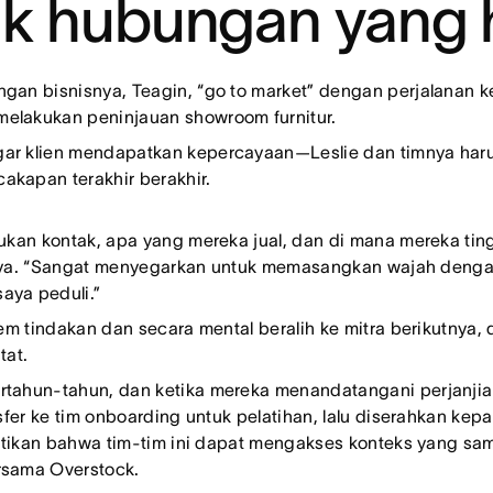
k hubungan yang 
gan bisnisnya, Teagin, “go to market” dengan perjalanan 
elakukan peninjauan showroom furnitur.
ar klien mendapatkan kepercayaan—Leslie dan timnya harus
akapan terakhir berakhir.
ukan kontak, apa yang mereka jual, dan di mana mereka ting
ujarnya. “Sangat menyegarkan untuk memasangkan wajah den
aya peduli.”
item tindakan dan secara mental beralih ke mitra berikutny
tat.
rtahun-tahun, dan ketika mereka menandatangani perjanjian
sfer ke tim onboarding untuk pelatihan, lalu diserahkan kepad
emastikan bahwa tim-tim ini dapat mengakses konteks yang 
rsama Overstock.