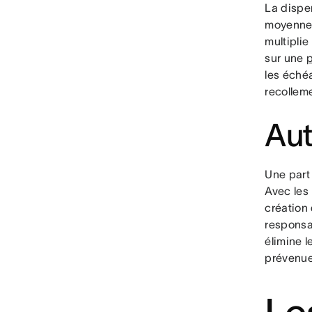
La dispe
moyenne u
multiplie
sur une
p
les échéa
recollem
Aut
Une part 
Avec les
création
responsa
élimine l
prévenue