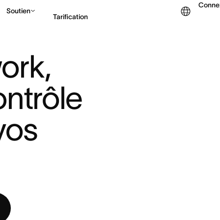
Conne
Soutien
Tarification
T
|
rk, 
Contacter le service c
ntrôle 
os 