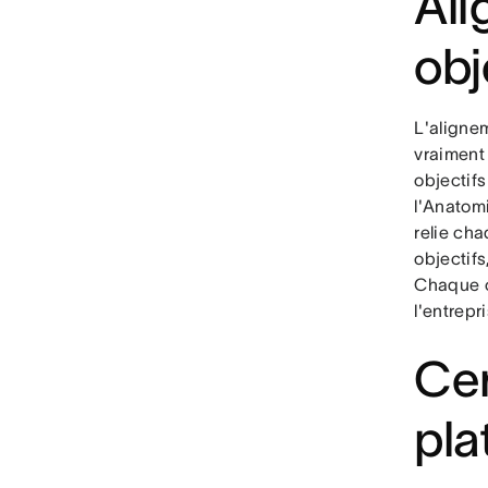
Ali
obj
L'aligne
vraiment 
objectifs
l'Anatomi
relie cha
objectifs
Chaque co
l'entrepr
Cen
pla