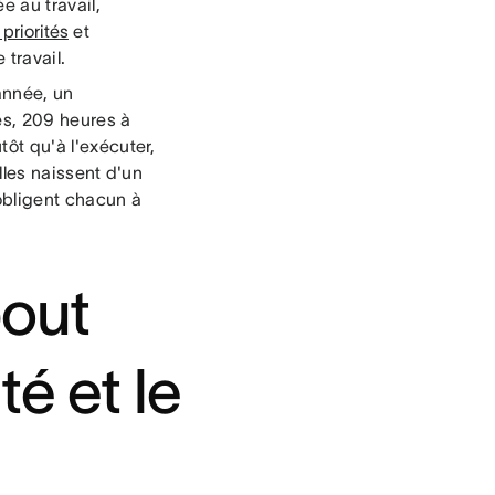
e au travail,
priorités
et
 travail.
année, un
es, 209 heures à
tôt qu'à l'exécuter,
lles naissent d'un
 obligent chacun à
bout
té et le