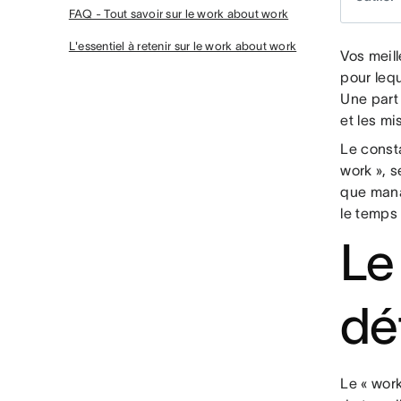
FAQ - Tout savoir sur le work about work
L'essentiel à retenir sur le work about work
Vos meill
pour lequ
Une part
et les mi
Le const
work », s
que mana
le temps 
Le
déf
Le « wor