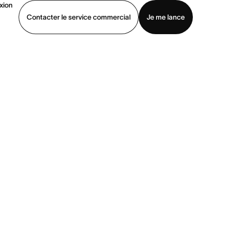
xion
Contacter le service commercial
Je me lance
ommercial
Voir une démo
Télécharger l’application