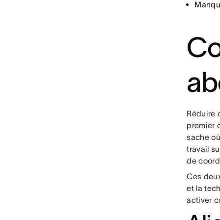
Manque
Co
ab
Réduire 
premier 
sache où 
travail s
de coord
Ces deux 
et la tec
activer 