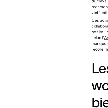
du travai
recherch
vérificat
Ces acti
collabor
refaire u
selon l'
An
manque de
recoller
Le
wo
bi