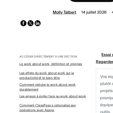
Molly Talbert
14 juillet 2026
facebook
x-
linkedin
twitter
Essai 
ACCÉDER DIRECTEMENT À UNE SECTION
Regarder
Le work about work, définition et origines
Les effets du work about work sur la
Vos équ
productivité et le bien-être
plutôt 
Comment réduire le work about work
durablement
projets
Les erreurs à éviter face au work about work
pourquo
équipes
Comment ClassPass a rationalisé ses
opérations avec Asana
outils.