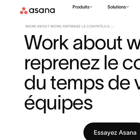
Produits
Solutions
RESSOURCES
COLLECTION ASANA : INSPIRATION ET IMPAC
|
WORK ABOUT WORK, REPRENEZ LE CONTRÔLE D ...
Work about wo
reprenez le co
du temps de v
équipes
Essayez Asana