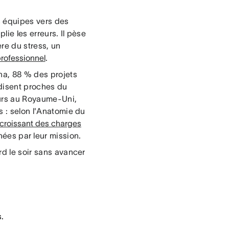
s équipes vers des
lie les erreurs. Il pèse
re du stress, un
rofessionnel
.
ana, 88 % des projets
 disent proches du
urs au Royaume-Uni,
s : selon l'Anatomie du
 croissant des charges
ées par leur mission.
rd le soir sans avancer
.