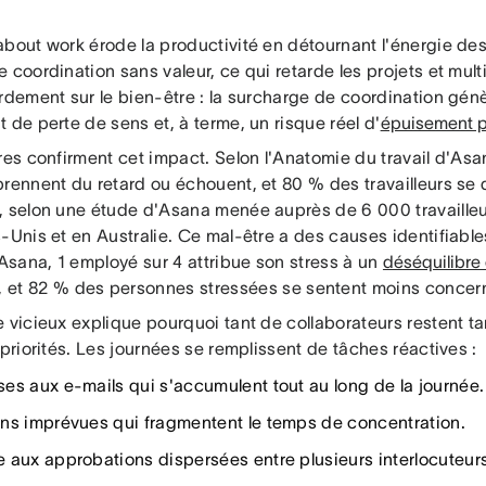
about work érode la productivité en détournant l'énergie de
 coordination sans valeur, ce qui retarde les projets et multip
rdement sur le bien-être : la surcharge de coordination génè
 de perte de sens et, à terme, un risque réel d'
épuisement p
res confirment cet impact. Selon l'Anatomie du travail d'As
prennent du retard ou échouent, et 80 % des travailleurs se
, selon une étude d'Asana menée auprès de 6 000 travaille
-Unis et en Australie. Ce mal-être a des causes identifiable
'Asana, 1 employé sur 4 attribue son stress à un
déséquilibre
, et 82 % des personnes stressées se sentent moins concern
 vicieux explique pourquoi tant de collaborateurs restent ta
 priorités. Les journées se remplissent de tâches réactives :
es aux e-mails qui s'accumulent tout au long de la journée.
ns imprévues qui fragmentent le temps de concentration.
 aux approbations dispersées entre plusieurs interlocuteurs