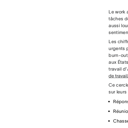
Le work 
tâches de
aussi lou
sentiment
Les chiff
urgents 
burn-out
aux États
travail d
de travail
Ce cercle
sur leurs
Répons
Réunio
Chasse