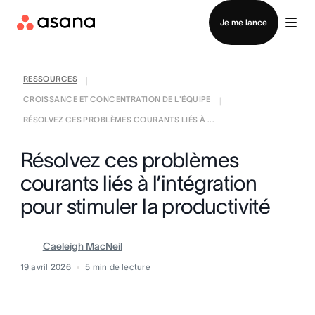
Contacter le service commercial
Je me lance
RESSOURCES
|
CROISSANCE ET CONCENTRATION DE L'ÉQUIPE
|
RÉSOLVEZ CES PROBLÈMES COURANTS LIÉS À ...
Résolvez ces problèmes
courants liés à l’intégration
pour stimuler la productivité
Caeleigh MacNeil
19 avril 2026
5
min de lecture