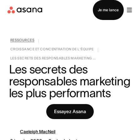
Contacter le service commercial
Je me lance
RESSOURCES
|
CROISSANCE ET CONCENTRATION DE L'ÉQUIPE
|
LES SECRETS DES RESPONSABLES MARKETING ...
Les secrets des 
responsables marketing 
les plus performants
Essayez Asana
Caeleigh MacNeil