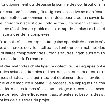
fonctionnement qui dépasse la somme des contributions ind
ontexte professionnel, l'intelligence collective se manifest
uipe mettent en commun leurs idées pour créer un savoir-fair
te interaction spécifique. Cela se traduit souvent par une a
é, une résolution de problèmes plus rapide et plus flexible, 
r face à des défis complexes.
l'exemple d'une entreprise française spécialisée dans le d
ce à un projet de ville intelligente, l'entreprise a mobilisé de
ciplinaires comprenant des urbanistes, des ingénieurs envi
tes en droit de l'urbanisme.
ant des méthodes d'intelligence collective, ces équipes ont
r des solutions durables qui non seulement respectent les 
iques strictes, mais qui intègrent également des innovations
rgie et de mobilité urbaine. Ce processus a impliqué une
com
 de décision en temps réel, et un partage des connaissances
rise de répondre efficacement aux attentes et besoins des st
t les délais serrés du projet.