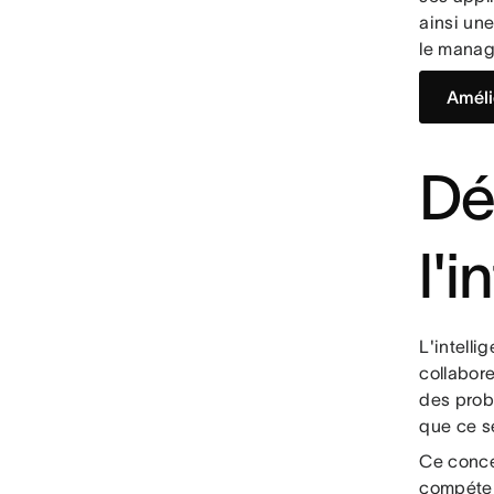
ainsi un
le mana
Améli
Dé
l'i
L'intell
collabor
des prob
que ce se
Ce concep
compétenc