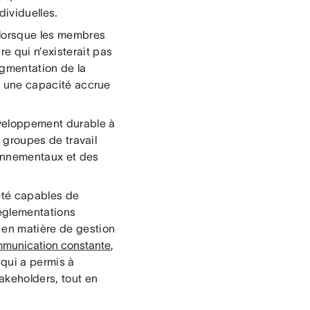
ividuelles.
e lorsque les membres
e qui n’existerait pas
ugmentation de la
et une capacité accrue
éveloppement durable à
s groupes de travail
ronnementaux et des
 été capables de
réglementations
 en matière de gestion
munication constante
,
 qui a permis à
akeholders, tout en