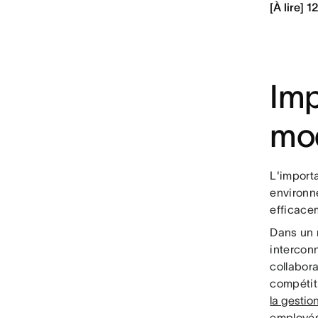
[À lire] 
Imp
mo
L'importa
environn
efficace
Dans un 
intercon
collabora
compétiti
la gestio
employés,