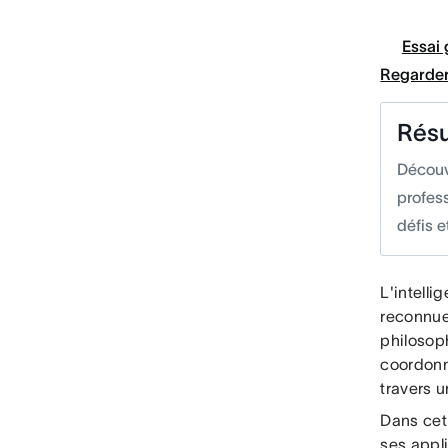
Essai 
Regarder
Rés
Découv
profess
défis e
L'intelli
reconnue
philosop
coordonn
travers u
Dans cet 
ses appli