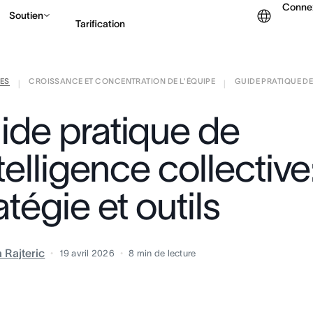
Conne
Soutien
Tarification
ES
CROISSANCE ET CONCENTRATION DE L'ÉQUIPE
Contacter le service c
GUIDE PRATIQUE DE 
|
|
ide pratique de
ntelligence collective
atégie et outils
a Rajteric
19 avril 2026
8
min de lecture