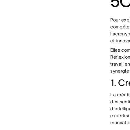
5C
Pour expl
compéten
l'acrony
et innova
Elles com
Réflexio
travail e
synergie 
1. Cr
La créati
des sent
d'intelli
expertise
innovati