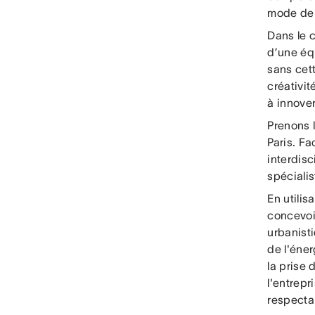
mode de 
Dans le c
d’une éq
sans cet
créativit
à innove
Prenons 
Paris. Fa
interdis
spécialis
En utilis
concevoi
urbanist
de l'éne
la prise
l'entrep
respectan