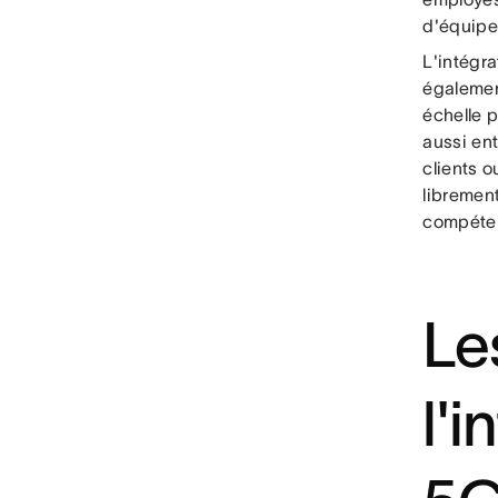
d'équipe
L'intégr
également
échelle p
aussi en
clients o
libremen
compéten
Le
l'i