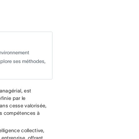
environnement
explore ses méthodes,
anagérial, est
inie par le
ans cesse valorisée,
des compétences à
elligence collective,
 entreprise, offrant