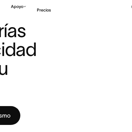
Apoyo
Precios
MEDIR LA VELOCIDAD DEL ...
ías 
Contactar a Ventas
V
idad 
u 
ismo