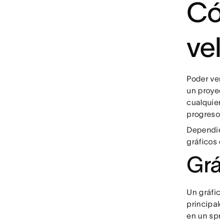
Có
ve
Poder ve
un proye
cualquier
progreso
Dependien
gráficos
Grá
Un gráfi
principal
en un spr