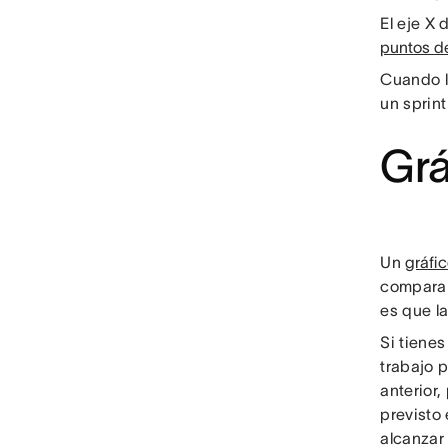
El eje X 
puntos de
Cuando l
un sprin
Grá
Un
gráfi
compara 
es que la
Si tienes
trabajo 
anterior,
previsto 
alcanzar 