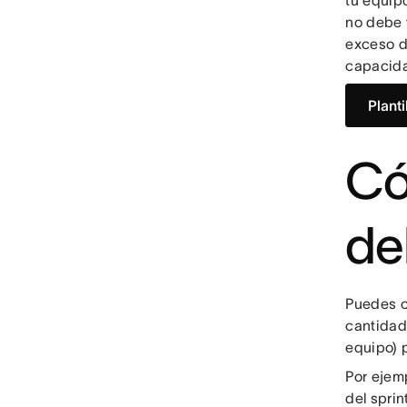
tu equipo
no debe 
exceso de
capacida
Planti
Có
del
Puedes c
cantidad
equipo) p
Por ejem
del sprin