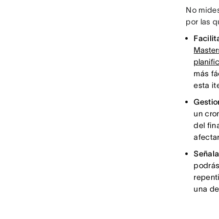
No mides 
por las q
Facilit
Master
planifi
más fác
esta it
Gestio
un cro
del fi
afectar
Señala
podrás
repent
una de