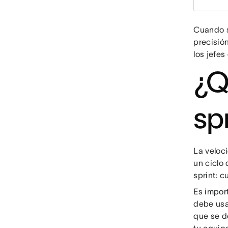
Cuando s
precisión
los jefe
¿Q
sp
La veloc
un ciclo 
sprint: c
Es import
debe usa
que se de