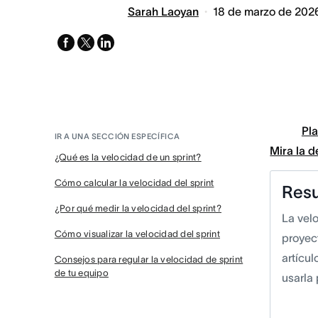
Sarah Laoyan
18 de marzo de 202
facebook
x-
linkedin
twitter
Pla
IR A UNA SECCIÓN ESPECÍFICA
Mira la 
¿Qué es la velocidad de un sprint?
Cómo calcular la velocidad del sprint
Res
¿Por qué medir la velocidad del sprint?
La velo
Cómo visualizar la velocidad del sprint
proyec
artícu
Consejos para regular la velocidad de sprint
de tu equipo
usarla 