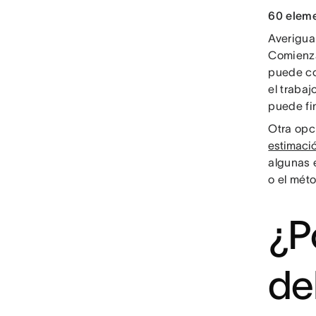
60 eleme
Averigua
Comienza
puede com
el traba
puede fin
Otra opc
estimaci
algunas 
o el mét
¿P
de