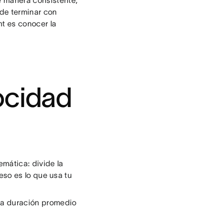
de manera consistente,
ede terminar con
nt es conocer la
ocidad
emática: divide la
i eso es lo que usa tu
 la duración promedio