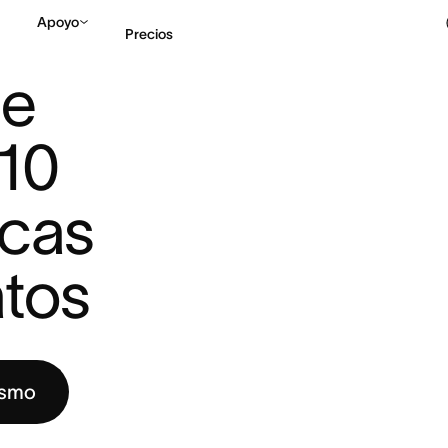
Apoyo
Precios
10 CLAVES Y ...
e 
Contactar a Ventas
V
10 
cas 
atos
ismo