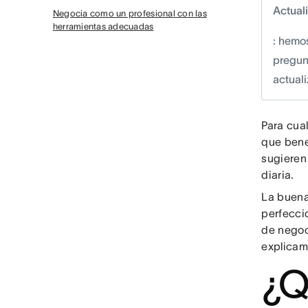
Actual
Negocia como un profesional con las
herramientas adecuadas
: hemo
pregun
actual
Para cua
que bene
sugieren
diaria.
La buena
perfecci
de negoc
explicam
¿Q