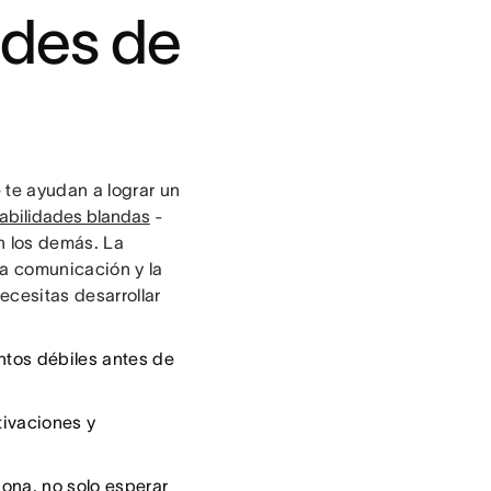
ades de
 te ayudan a lograr un
abilidades blandas
-
n los demás. La
la comunicación y la
ecesitas desarrollar
ntos débiles antes de
tivaciones y
sona, no solo esperar