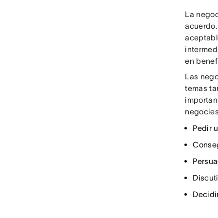
La negoc
acuerdo.
aceptabl
intermed
en benef
Las nego
temas ta
importan
negocies
Pedir 
Conseg
Persua
Discut
Decidi