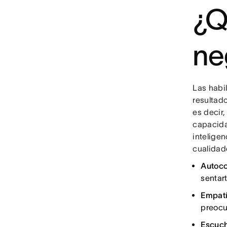
¿Q
ne
Las habi
resultad
es decir
capacida
intelige
cualidad
Autoco
sentar
Empatí
preocu
Escuch