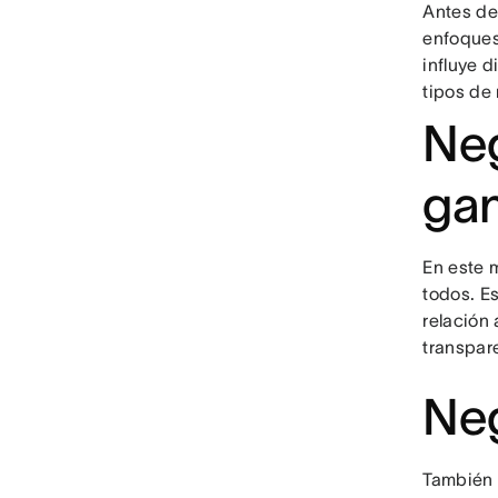
Antes de
enfoques
influye d
tipos de
Neg
gan
En este 
todos. E
relación
transpar
Neg
También 