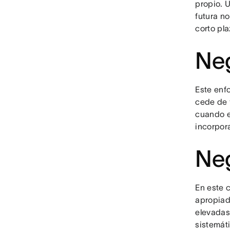
propio. 
futura n
corto pl
Neg
Este enfo
cede de f
cuando el
incorpora
Neg
En este 
apropiad
elevadas
sistemát