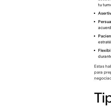
tu turn
Aserti
Persua
acuerd
Pacien
estrat
Flexibi
durant
Estas ha
para pre
negociac
Ti