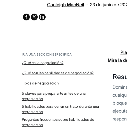
Caeleigh MacNeil
23 de junio de 20
facebook
x-
linkedin
twitter
Pla
IR A UNA SECCIÓN ESPECÍFICA
Mira la 
¿Qué es la negociación?
¿Qué son las habilidades de negociación?
Res
Tipos de negociación
Domina
5 claves para prepararte antes de una
cualqu
negociación
bloque
5 habilidades para cerrar un trato durante una
ejecut
negociación
respon
Preguntas frecuentes sobre habilidades de
negociación