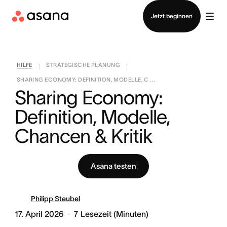
Vertrieb kontaktieren
Jetzt beginnen
HILFE
STRATEGISCHE PLANUNG
|
|
SHARING ECONOMY: DEFINITION, MODELLE, C ...
Sharing Economy: 
Definition, Modelle, 
Chancen & Kritik
Asana testen
Philipp Steubel
17. April 2026
7
Lesezeit (Minuten)