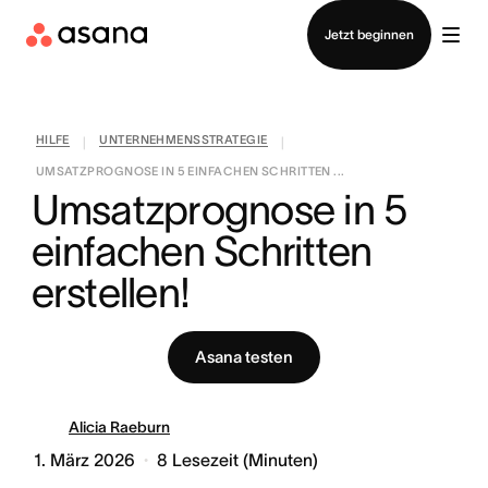
Vertrieb kontaktieren
Jetzt beginnen
HILFE
UNTERNEHMENSSTRATEGIE
|
|
UMSATZPROGNOSE IN 5 EINFACHEN SCHRITTEN ...
Umsatzprognose in 5 
einfachen Schritten 
erstellen!
Asana testen
Alicia Raeburn
1. März 2026
8
Lesezeit (Minuten)