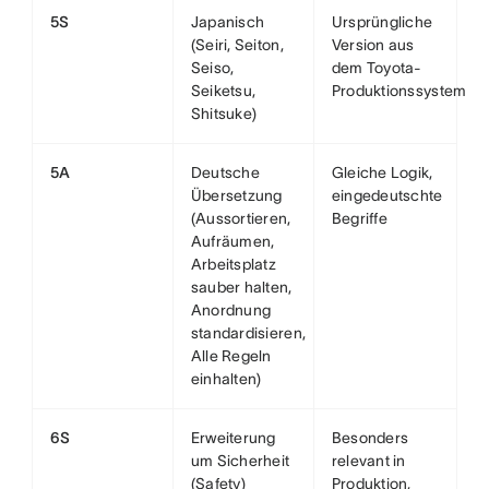
5S
Japanisch
Ursprüngliche
(Seiri, Seiton,
Version aus
Seiso,
dem Toyota-
Seiketsu,
Produktionssystem
Shitsuke)
5A
Deutsche
Gleiche Logik,
Übersetzung
eingedeutschte
(Aussortieren,
Begriffe
Aufräumen,
Arbeitsplatz
sauber halten,
Anordnung
standardisieren,
Alle Regeln
einhalten)
6S
Erweiterung
Besonders
um Sicherheit
relevant in
(Safety)
Produktion,