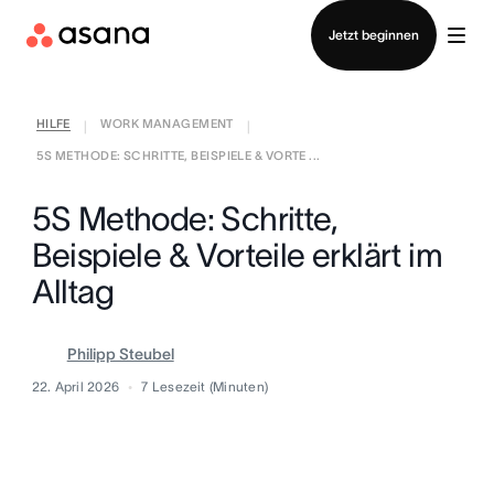
Vertrieb kontaktieren
Jetzt beginnen
HILFE
WORK MANAGEMENT
|
|
5S METHODE: SCHRITTE, BEISPIELE & VORTE ...
5S Methode: Schritte,
Beispiele & Vorteile erklärt im
Alltag
Philipp Steubel
22. April 2026
7
Lesezeit (Minuten)