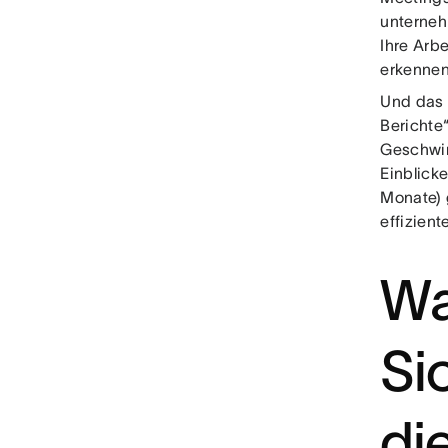
unterneh
Ihre Arb
erkennen
Und das 
Berichte
Geschwin
Einblick
Monate) 
effizien
Wa
Si
di