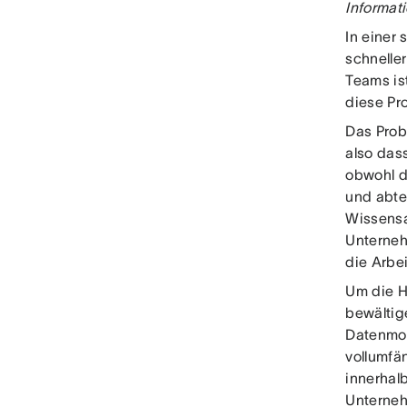
Informat
In einer
schnelle
Teams is
diese Pr
Das Prob
also das
obwohl d
und abte
Wissensa
Unterneh
die Arbei
Um die He
bewältig
Datenmod
vollumfän
innerhal
Unterneh