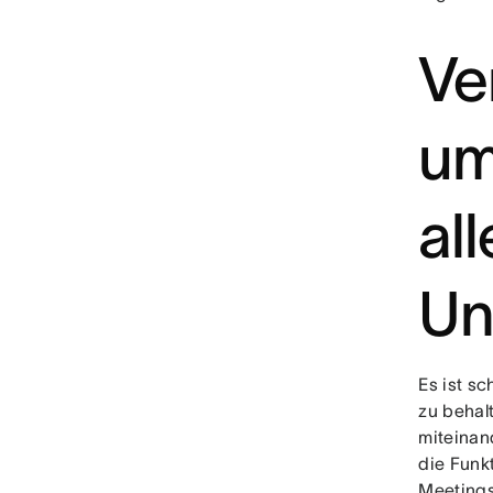
Ve
um
al
Un
Es ist s
zu behal
miteinan
die Funkt
Meetings