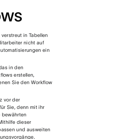
ows
verstreut in Tabellen
tarbeiter nicht auf
sautomatisierungen ein
 das in den
lows erstellen,
 denen Sie den Workflow
z vor der
r Sie, denn mit ihr
e bewährten
ithilfe dieser
passen und ausweiten
gungsvorgänge.