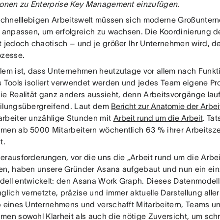
ionen zu Enterprise Key Management einzufügen.
 schnelllebigen Arbeitswelt müssen sich moderne Großunte
r anpassen, um erfolgreich zu wachsen. Die Koordinierung der
t jedoch chaotisch – und je größer Ihr Unternehmen wird, 
ozesse.
lem ist, dass Unternehmen heutzutage vor allem nach Funkti
s Tools isoliert verwendet werden und jedes Team eigene Pr
ie Realität ganz anders aussieht, denn Arbeitsvorgänge lau
ilungsübergreifend. Laut dem
Bericht zur Anatomie der Arbei
rbeiter unzählige Stunden mit
Arbeit rund um die Arbeit
. Tat
men ab 5000 Mitarbeitern wöchentlich 63 % ihrer Arbeitszei
t.
rausforderungen, vor die uns die „Arbeit rund um die Arbeit“
en, haben unsere Gründer Asana aufgebaut und nun ein ein
ell entwickelt: den Asana Work Graph. Dieses Datenmodell 
glich vernetzte, präzise und immer aktuelle Darstellung all
b eines Unternehmens und verschafft Mitarbeitern, Teams 
men sowohl Klarheit als auch die nötige Zuversicht, um sc