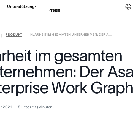
Unterstützung
Preise
PRODUKT
KLARHEIT IM GESAMTEN UNTERNEHMEN: DER A ...
Vertrieb kontaktieren
|
|
arheit im gesamten
ternehmen: Der As
terprise Work Grap
r 2021
5
Lesezeit (Minuten)