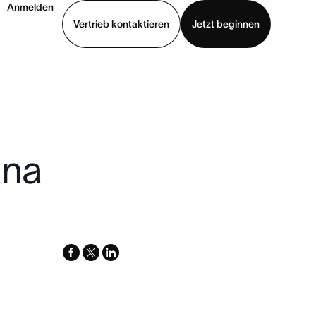
Anmelden
Vertrieb kontaktieren
Jetzt beginnen
Demo ansehen
App herunterladen
ana
h
facebook
x-
linkedin
twitter