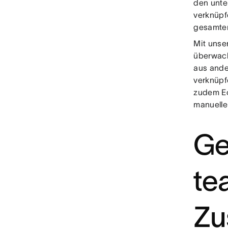
den unte
verknüpf
gesamte
Mit unse
überwach
aus ande
verknüpfe
zudem Ec
manuelle 
Ge
te
Zu