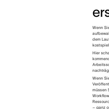
er
Wenn Sie 
aufbewah
dem Lauf
kostspie
Hier scha
kommende
Arbeitss
nachträg
Wenn Sie
Veröffen
müssen S
Workflows
Ressourc
– ganz o