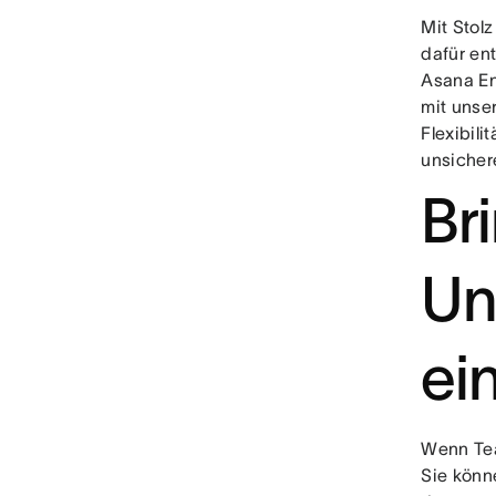
Mit Stolz
dafür en
Asana En
mit unse
Flexibili
unsicher
Br
Un
ei
Wenn Tea
Sie könn