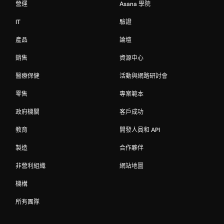
營運
Asana 學院
IT
驗證
產品
論壇
銷售
資源中心
醫療保健
活動與網路研討會
零售
專案範本
政府機關
客戶成功
教育
開發人員和 API
製造
合作夥伴
非營利組織
網站地圖
機構
所有團隊