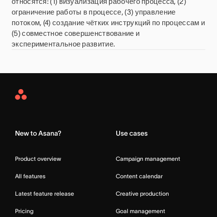
относятся: (1) визуализация рабочего процесса, (2)
ограничение работы в процессе, (3) управление
потоком, (4) создание чётких инструкций по процессам и
(5) совместное совершенствование и
экспериментальное развитие.
Asana
Home
New to Asana?
Use cases
Product overview
Campaign management
All features
Content calendar
Latest feature release
Creative production
Pricing
Goal management