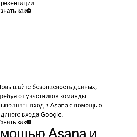
презентации.
знать как
Повышайте безопасность данных,
требуя от участников команды
выполнять вход в Asana с помощью
единого входа Google.
знать как
омощью Asana и