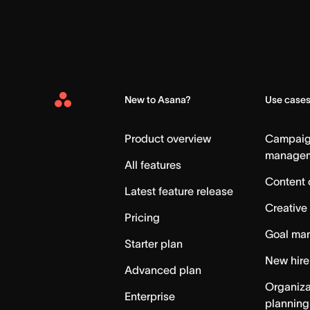
New to Asana?
Use case
Asana
Home
Product overview
Campai
manage
All features
Content 
Latest feature release
Creative
Pricing
Goal ma
Starter plan
New hire
Advanced plan
Organiza
Enterprise
planning