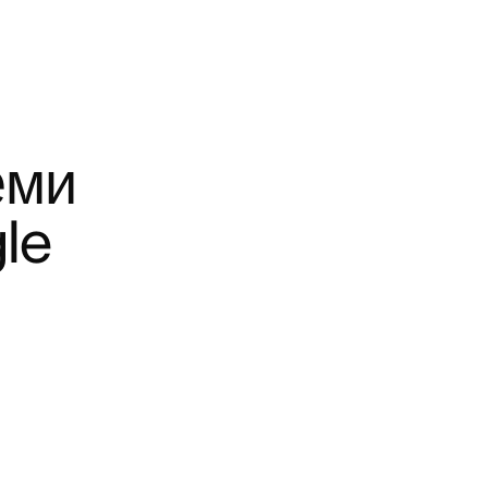
ми 
e 