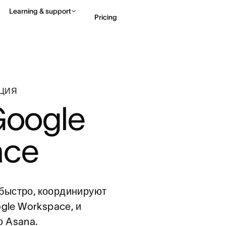
Learning & support
Pricing
Contact sales
View 
АЦИЯ
oogle 
ace
быстро, координируют
gle Workspace, и
ю Asana.