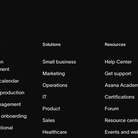
s
Solutions
Resources
gn
Small business
Help Center
ment
Marketing
Get support
calendar
Operations
Asana Acade
 production
IT
Certifications
nagement
Product
Forum
 onboarding
Sales
Resource cent
tional
Healthcare
Events and we