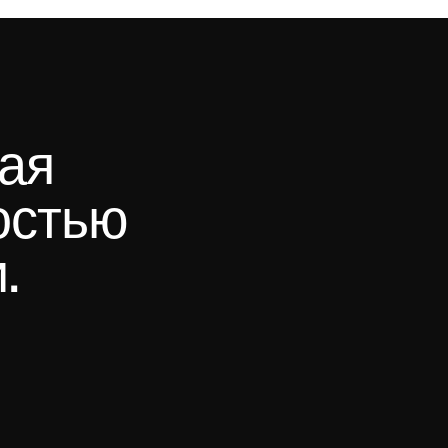
я 
стью 
.