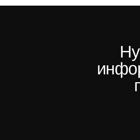
Ну
инфор