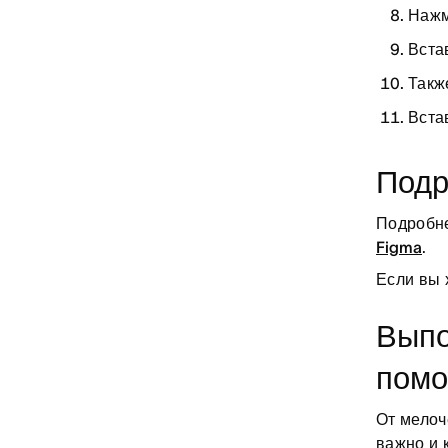
Нажм
Вста
Такж
Вста
Подр
Подробне
Figma
.
Если вы 
Выпо
помо
От мелоч
важно и 