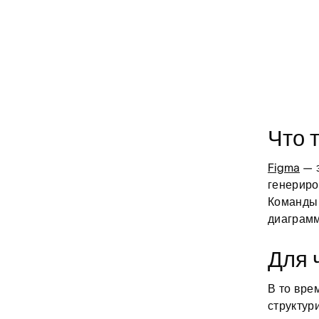
Что 
Figma
— э
генериро
Команды
диаграмм
Для 
В то вре
структур