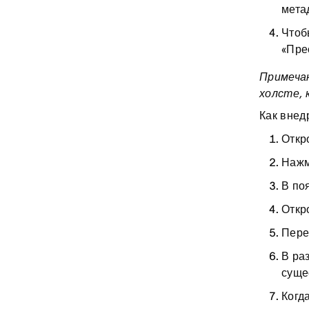
мета
Чтоб
«Пре
Примечан
холсте,
Как внед
Откр
Нажм
В по
Откр
Пере
В ра
суще
Когд