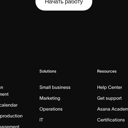
Начать работу
s
Solutions
Resources
gn
Small business
Help Center
ment
Marketing
Get support
calendar
Operations
Asana Acade
 production
IT
Certifications
nagement