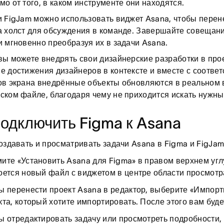
мо от того, в каком инструменте они находятся.
и FigJam можно использовать виджет Asana, чтобы перен
а холст для обсуждения в команде. Завершайте совещан
и мгновенно преобразуя их в задачи Asana.
вы можете внедрять свои дизайнерские разработки в про
е достижения дизайнеров в контексте и вместе с соотве
ов экрана внедрённые объекты обновляются в реальном
ском файле, благодаря чему не приходится искать нужн
подключить Figma к Asana
создавать и просматривать задачи Asana в Figma и FigJam
ите «Установить Asana для Figma» в правом верхнем угл
оется новый файл с виджетом в центре области просмотр
ы перенести проект Asana в редактор, выберите «Импорт
кта, который хотите импортировать. После этого вам буд
ы отредактировать задачу или просмотреть подробности, 