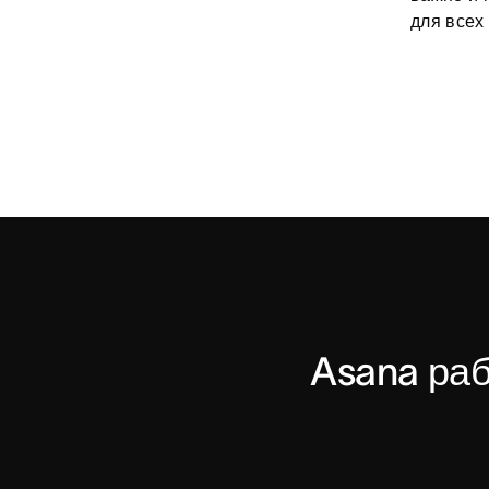
для всех
Asana раб