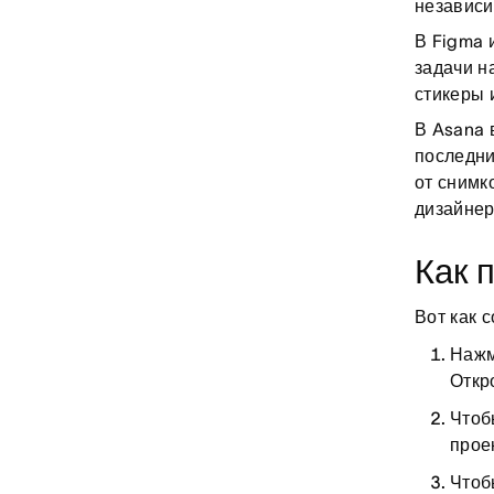
независи
В Figma 
задачи н
стикеры 
В Asana 
последни
от снимк
дизайнер
Как 
Вот как 
Нажм
Откр
Чтоб
прое
Чтоб