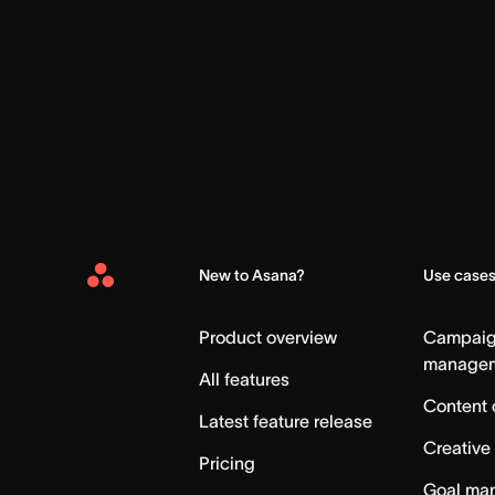
New to Asana?
Use case
Asana
Home
Product overview
Campai
manage
All features
Content 
Latest feature release
Creative
Pricing
Goal ma