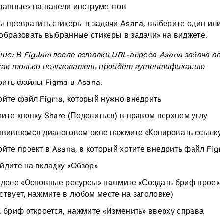
данные» на панели инструментов
ы превратить стикеры в задачи Asana, выберите один или
образовать выбранные стикеры в задачи» на виджете.
ие: В FigJam после вставки URL-адреса Asana задача 
 как только пользователь пройдёт аутентификацию
рить файлы Figma в Asana:
ойте файл Figma, который нужно внедрить
ите кнопку Share (Поделиться) в правом верхнем углу
явившемся диалоговом окне нажмите «Копировать ссылку
ойте проект в Asana, в который хотите внедрить файл Fi
йдите на вкладку «Обзор»
зделе «Основные ресурсы» нажмите «Создать бриф проект
ствует, нажмите в любом месте на заголовке)
а бриф откроется, нажмите «Изменить» вверху справа