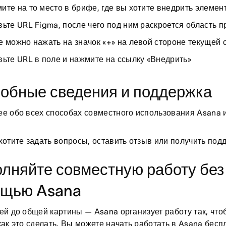
ите на то место в брифе, где вы хотите внедрить элемен
вьте URL Figma, после чего под ним раскроется область 
е можно нажать на значок «+» на левой стороне текущей 
вьте URL в поле и нажмите на ссылку «Внедрить»
обные сведения и поддержка
е обо всех способах совместного использования Asana 
хотите задать вопросы, оставить отзыв или получить под
лняйте совместную работу без
щью Asana
ей до общей картины — Asana организует работу так, что
как это сделать. Вы можете начать работать в Asana бесп