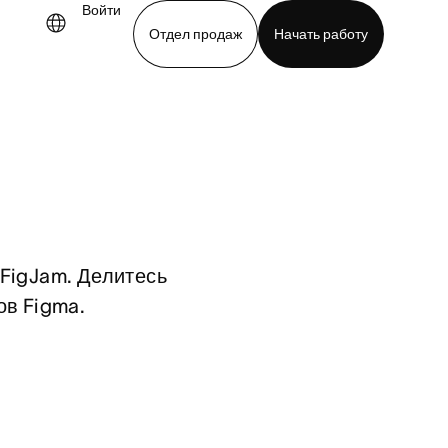
Войти
Отдел продаж
Начать работу
demo
Download app
FigJam. Делитесь 
ов Figma.