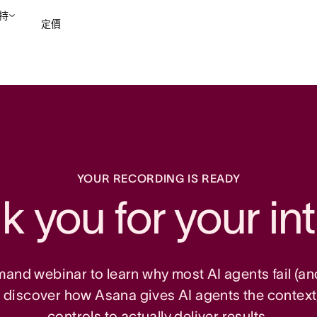
持
定價
聯絡銷售部
檢視示範
YOUR RECORDING IS READY
 you for your in
nd webinar to learn why most AI agents fail (and
o discover how Asana gives AI agents the context
controls to actually deliver results.