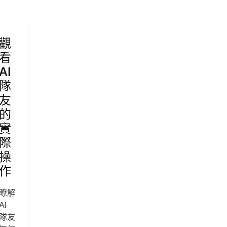
觀
看
AI
隊
友
的
實
際
操
作
瞭解
AI
隊友