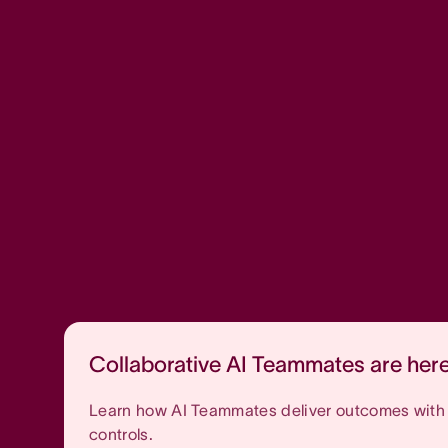
Collaborative AI Teammates are her
Learn how AI Teammates deliver outcomes with t
controls.