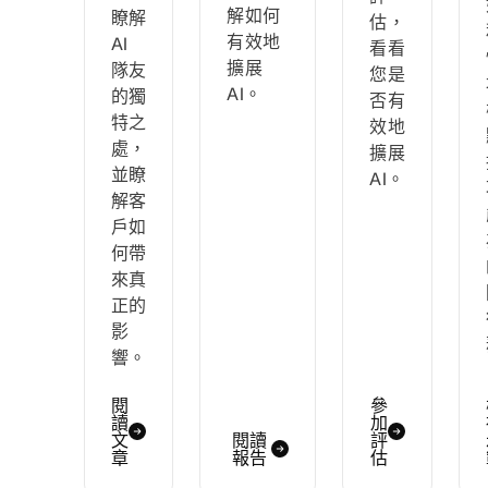
解如何
瞭解
估，
有效地
AI
看看
擴展
隊友
您是
AI。
的獨
否有
特之
效地
處，
擴展
並瞭
AI。
解客
戶如
何帶
來真
正的
影
響。
閱
參
讀
加
文
閱讀
評
章
報告
估