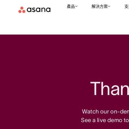
產品
解決方案
支
Thank
Watch our on-dema
See a live demo t