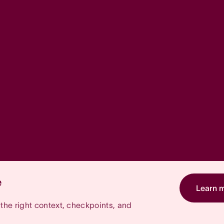
e
Learn 
he right context, checkpoints, and