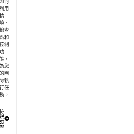
如何
利用
情
境、
檢查
點和
控制
功
能，
為您
的團
隊執
行任
務。
檢
視
示
範