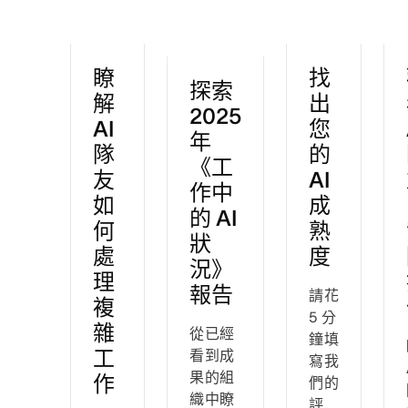
瞭
找
探索
解
出
2025
AI
您
年
隊
的
《工
友
AI
作中
如
成
的 AI
何
熟
狀
處
度
況》
理
報告
請花
複
5 分
雜
從已經
鐘填
工
看到成
寫我
果的組
作
們的
織中瞭
評