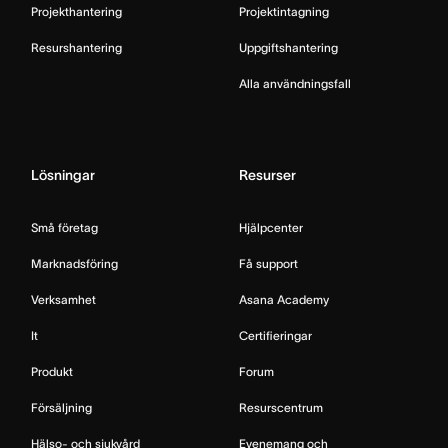
Projekthantering
Projektintagning
Resurshantering
Uppgiftshantering
Alla användningsfall
Lösningar
Resurser
Små företag
Hjälpcenter
Marknadsföring
Få support
Verksamhet
Asana Academy
It
Certifieringar
Produkt
Forum
Försäljning
Resurscentrum
Hälso- och sjukvård
Evenemang och