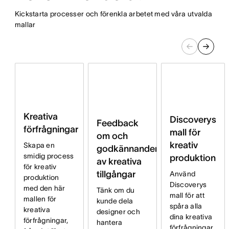
Kickstarta processer och förenkla arbetet med våra utvalda
mallar
Kreativa
Discoverys
Feedback
förfrågningar
mall för
om och
kreativ
Skapa en
godkännanden
smidig process
produktion
av kreativa
för kreativ
tillgångar
Använd
produktion
Discoverys
med den här
Tänk om du
mall för att
mallen för
kunde dela
spåra alla
kreativa
designer och
dina kreativa
förfrågningar,
hantera
förfrågningar