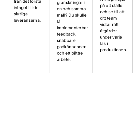
från det första
granskningar i
på ett ställe
intaget till de
en och samma
och se till att
slutliga
mall? Du skulle
ditt team
leveranserna.
få
vidtar rätt
implementerbar
åtgärder
feedback,
under varje
snabbare
fas i
godkännanden
produktionen.
och ett bättre
arbete.