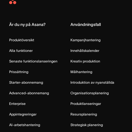
Asana
Home
Är du ny på Asana?
Användningsfall
Produktöversikt
Kampanjhantering
Alla funktioner
Innehållskalender
Senaste funktionslanseringen
Kreativ produktion
Prissättning
Målhantering
Starter-abonnemang
Introduktion av nyanställda
Advanced-abonnemang
Organisationsplanering
Enterprise
Produktlanseringar
Appintegreringar
Resursplanering
AI-arbetshantering
Strategisk planering