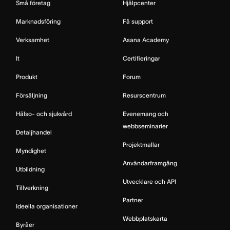
Små företag
Hjälpcenter
Marknadsföring
Få support
Verksamhet
Asana Academy
It
Certifieringar
Produkt
Forum
Försäljning
Resurscentrum
Hälso- och sjukvård
Evenemang och
webbseminarier
Detaljhandel
Projektmallar
Myndighet
Användarframgång
Utbildning
Utvecklare och API
Tillverkning
Partner
Ideella organisationer
Webbplatskarta
Byråer