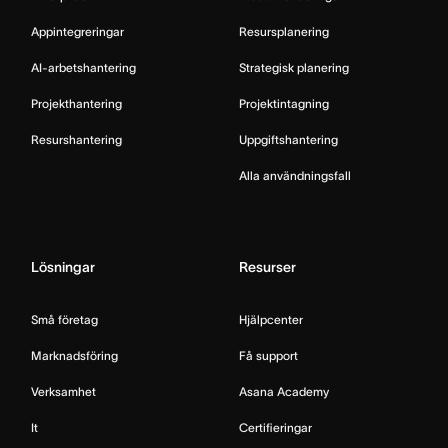
Appintegreringar
Resursplanering
AI-arbetshantering
Strategisk planering
Projekthantering
Projektintagning
Resurshantering
Uppgiftshantering
Alla användningsfall
Lösningar
Resurser
Små företag
Hjälpcenter
Marknadsföring
Få support
Verksamhet
Asana Academy
It
Certifieringar