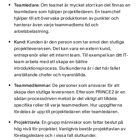
Teamledare:
Om teamet är mycket stort kan det finnas en
teamledare som hjälper projektledaren. En teamchef
hjälper till att övervaka produktionen av punkter och
hanterar även varje teammedlems tid och
arbetsbelastning.
Kund:
Kunden är den person som tar emot den slutliga
projektleveransen. Det kan vara en extern kund,
entreprenör eller ett internt team. Till exempel kan ditt IT-
team arbeta med att skapa en bättre
introduktionsprocess. Slutkunderna är i det här fallet
anställande chefer och nyanställda.
Teammedlemmar:
De personer som ansvarar för att
skapa den slutliga leveransen. Eftersom PRINCE2 är en
sådan processdriven metod är det viktigt att tilldela
specifika roller till varje teammedlem. Hur uppgifterna
fördelas är upp till projektledaren eller teamledaren.
Projekttavla
: En grupp människor som fattar beslut på
hög nivå för projektet. Vanligtvis består projekttavlan av
företagsledare och i vissa fall slutkunder.