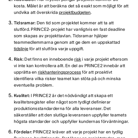
kosta. Målet är att beräkna det så exakt som möjligt för att
undvika att överskrida
projektbudgeten
.
Tidsramar:
Den tid som projektet kommer att ta att
slutförd. PRINCE2-projekt har vanligtvis en fast deadline
som skapas av projekttavlan. Tidsramar hjälper
teammedlemmarna genom att ge dem en uppskattad
tidslinje
för att slutföra varje uppgift.
Risk:
Det finns en inneboende
risk
i varje projekt eftersom
vi inte kan kontrollera allt. En del av PRINCE2 innebär att
upprätta en
riskhanteringsprocess
för att proaktivt
identifiera vilka risker teamet kan stöta på och minska
eventuella problem.
Kvalitet:
I PRINCE2 är det nödvändigt att skapa ett
kvalitetsregister eller något som tydligt definierar
produktionsstandarderna för alla leveranser. Det
säkerställer att den slutliga leveransen uppfyller teamets
högsta standarder och uppfyller kundernas förväntningar.
Fördelar:
PRINCE2 kräver att varje projekt har en tydlig