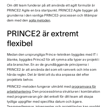
Om ditt team funderar på att använda ett agilt formulär är
PRINCE2 Agile en bra startpunkt. PRINCE2 Agile bygger på
grunderna i den vanliga PRINCE2-processen och tillämpar
dem med den
agila metoden
.
PRINCE2 är extremt
flexibel
Medan den ursprungliga Prince-tekniken byggdes med IT i
åtanke, byggdes Prince2 för att rymma alla typer av projekt i
alla branscher. En av de grundläggande principerna i
PRINCE2 är att använda det som ett ramverk och inte som
hårda regler. Det är tänkt att du ska anpassa det efter
projektets behov.
PRINCE2-metoden fungerar utmärkt med
programvara för
arbetshantering
. Den processdrivna strukturen i kombination
med programvaran gör det enkelt för ditt team att skapa
tydliga uppgifter med specifika datum och ägare.
Teammedlemmar, intressenter och projekttavlan kan snabbt