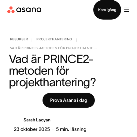
Kontakta försäljning
Kom igång
RESURSER
PROJEKTHANTERING
|
|
VAD ÄR PRINCE2-METODEN FÖR PROJEKTHANTE ...
Vad är PRINCE2-
metoden för 
projekthantering?
Prova Asana i dag
Sarah Laoyan
23 oktober 2025
5
min. läsning