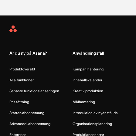
Asana
Home
Är du ny på Asana?
Användningsfall
Produktöversikt
Kampanjhantering
Alla funktioner
Innehållskalender
Senaste funktionslanseringen
Kreativ produktion
Prissättning
Målhantering
Starter-abonnemang
Introduktion av nyanställda
Advanced-abonnemang
Organisationsplanering
Enterprise
Produktlanseringar