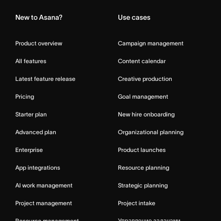
New to Asana?
Use cases
Product overview
Campaign management
All features
Content calendar
Latest feature release
Creative production
Pricing
Goal management
Starter plan
New hire onboarding
Advanced plan
Organizational planning
Enterprise
Product launches
App integrations
Resource planning
AI work management
Strategic planning
Project management
Project intake
Resource management
Управление задачами